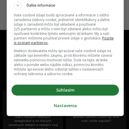
Ďalšie informácie
Vaše osobné údaje budú spracúvané a informácie z vášho
zariadenia (súbory cookie, jedinečné identifikátory a ďalšie
údaje o zariadení) môžu byť ukladané a používané
225 partnermi a môžu s nimi byť zdieľané alebo môžu byť
využívané konkrétne týmito webovými stránkami. My a naši
partneri môžeme používať presné údaje o geolokácii.
Pozrite
si zoznam partnerov.
Niektorí dodávatelia môžu spracúvať vaše osobné údaje na
základe oprávneného záujmu, proti ktorému môžete vzniesť
námietku pomocou možností nižšie. Dole na tejto stránke
alebo v ponuke webu nájdite odkaz, pomocou ktorého
One time najzábavnejšie miesto na
môžete spravovať alebo odvolať súhlas v nastaveniach
ochrany súkromia a súborov cookie.
slovenskom internete, next time
najzabávnejšie miesto na svete
Súhlasím
Nastavenia
Oslov reklamou viac ako milión
Vieš o niečom zaujímavom alebo
ľudí v rôznych vekových
poznáš niekoho, o kom by sme
kategóriách a na rôznych
mali určite napísať?
sociálnych sieťach a nakopni svoj
biznis alebo produkt.