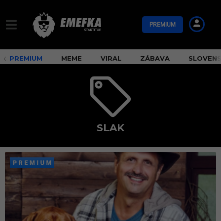
PREMIUM
PREMIUM
MEME
VIRAL
ZÁBAVA
SLOVEN
SLAK
s
l
a
k