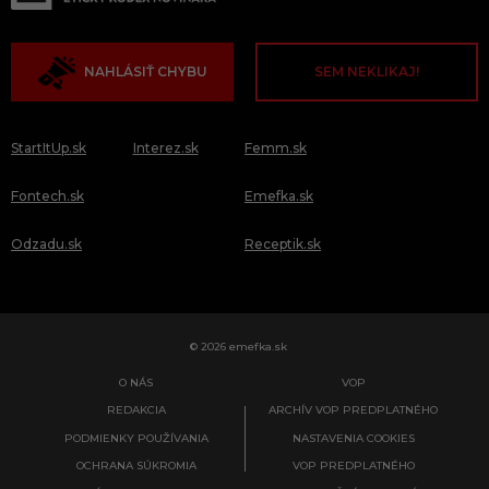
NAHLÁSIŤ CHYBU
SEM NEKLIKAJ!
StartItUp.sk
Interez.sk
Femm.sk
Fontech.sk
Emefka.sk
Odzadu.sk
Receptik.sk
© 2026 emefka.sk
O NÁS
VOP
REDAKCIA
ARCHÍV VOP PREDPLATNÉHO
PODMIENKY POUŽÍVANIA
NASTAVENIA COOKIES
OCHRANA SÚKROMIA
VOP PREDPLATNÉHO