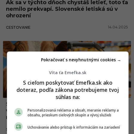
Ak sa v týchto dňoch chystáš letieť, toto ťa
nemilo prekvapí. Slovenské letiská sú v
ohrození
14.04.2025
CESTOVANIE
Pokračovať s nevyhnutnými cookies →
Víta ťa Emefka.sk
S cieľom poskytovať Emefka.sk ako
doteraz, podľa zákona potrebujeme tvoj
súhlas na:
Slováci, pozor. Hygienici vydali vážne
varovanie, týmto potravinám sa od dnes
Personalizovaná reklama a obsah, meranie reklamy a
obsahu, prieskum cieľových skupín a vývoj služieb
musíme vyhýbať
Uchovávanie alebo prístup k informáciám na zariadení
29.03.2025
SLOVENSKO