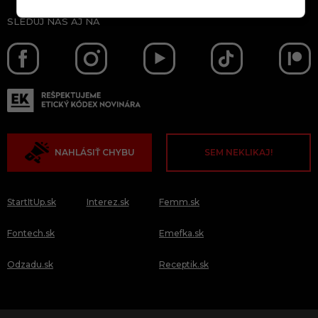
SLEDUJ NÁS AJ NA
NAHLÁSIŤ CHYBU
SEM NEKLIKAJ!
StartItUp.sk
Interez.sk
Femm.sk
Fontech.sk
Emefka.sk
Odzadu.sk
Receptik.sk