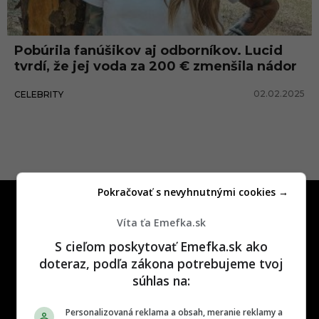
v
o
Pobúrila fanúšikov aj odborníkov. Lucid
d
tvrdí, že jej voda za 200 € zmenšila nádor
a
02.02.2025
CELEBRITY
Pokračovať s nevyhnutnými cookies →
Víta ťa Emefka.sk
S cieľom poskytovať Emefka.sk ako
doteraz, podľa zákona potrebujeme tvoj
One time najzábavnejšie miesto na
súhlas na:
slovenskom internete, next time
najzabávnejšie miesto na svete
Personalizovaná reklama a obsah, meranie reklamy a