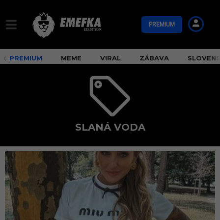
PREMIUM
PREMIUM
MEME
VIRAL
ZÁBAVA
SLOVEN
SLANÁ VODA
s
l
a
n
á