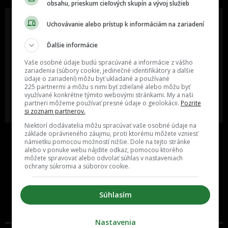
obsahu, prieskum cieľových skupín a vývoj služieb
Uchovávanie alebo prístup k informáciám na zariadení
Ďalšie informácie
Oslov reklamou viac ako milión
Vieš o niečom zaujímavom alebo
ľudí v rôznych vekových
poznáš niekoho, o kom by sme
Vaše osobné údaje budú spracúvané a informácie z vášho
kategóriách a na rôznych
mali určite napísať?
sociálnych sieťach a nakopni svoj
zariadenia (súbory cookie, jedinečné identifikátory a ďalšie
biznis alebo produkt.
údaje o zariadení) môžu byť ukladané a používané
225 partnermi a môžu s nimi byť zdieľané alebo môžu byť
využívané konkrétne týmito webovými stránkami. My a naši
MÁM ZÁUJEM O
POŠLI NÁM TIP NA ČLÁNOK
partneri môžeme používať presné údaje o geolokácii.
Pozrite
SPOLUPRÁCU
si zoznam partnerov.
Niektorí dodávatelia môžu spracúvať vaše osobné údaje na
základe oprávneného záujmu, proti ktorému môžete vzniesť
námietku pomocou možností nižšie. Dole na tejto stránke
alebo v ponuke webu nájdite odkaz, pomocou ktorého
môžete spravovať alebo odvolať súhlas v nastaveniach
ochrany súkromia a súborov cookie.
Súhlasím
Inzercia
Cenník
Nastavenia