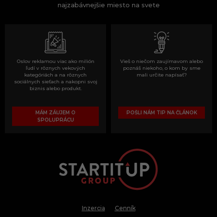
najzabávnejšie miesto na svete
Oslov reklamou viac ako milión
Vieš o niečom zaujímavom alebo
ľudí v rôznych vekových
poznáš niekoho, o kom by sme
kategóriách a na rôznych
mali určite napísať?
sociálnych sieťach a nakopni svoj
biznis alebo produkt.
MÁM ZÁUJEM O
POŠLI NÁM TIP NA ČLÁNOK
SPOLUPRÁCU
Inzercia
Cenník