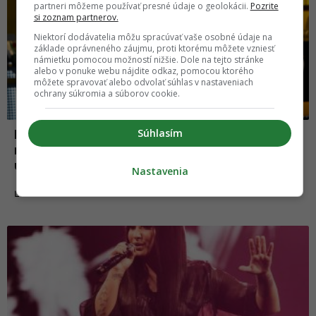
partneri môžeme používať presné údaje o geolokácii.
Pozrite
si zoznam partnerov.
Niektorí dodávatelia môžu spracúvať vaše osobné údaje na
základe oprávneného záujmu, proti ktorému môžete vzniesť
námietku pomocou možností nižšie. Dole na tejto stránke
alebo v ponuke webu nájdite odkaz, pomocou ktorého
môžete spravovať alebo odvolať súhlas v nastaveniach
ochrany súkromia a súborov cookie.
Súhlasím
Kontroverzný influencer z Česka skončil
na psychiatrii. Údajne vyhorel zo slávy a
úspechu
Nastavenia
16.04.2024
ĽUDIA