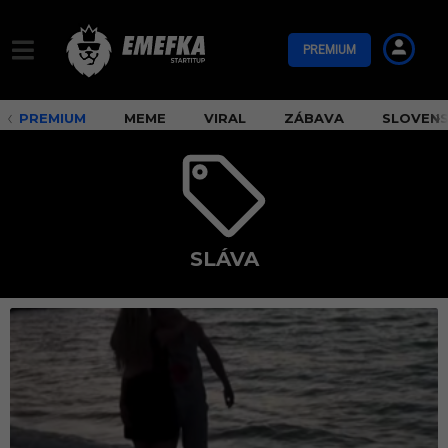
PREMIUM
PREMIUM
MEME
VIRAL
ZÁBAVA
SLOVEN
SLÁVA
s
l
á
v
a