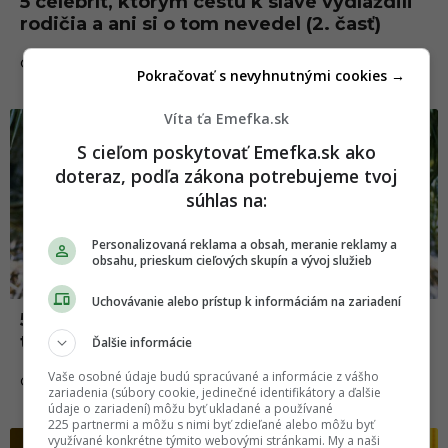
5 celebrít, ktorým cestu k sláve vydláždili
rodičia a ani si o tom nevedel (2. časť)
23.06.2024
CELEBRITY
Pokračovať s nevyhnutnými cookies →
Víta ťa Emefka.sk
Celebrity
S cieľom poskytovať Emefka.sk ako
doteraz, podľa zákona potrebujeme tvoj
súhlas na:
Personalizovaná reklama a obsah, meranie reklamy a
obsahu, prieskum cieľových skupín a vývoj služieb
Uchovávanie alebo prístup k informáciám na zariadení
5 detských hviezd, ktoré prehovorili o
temných stránkach hereckého priemyslu
Ďalšie informácie
Vaše osobné údaje budú spracúvané a informácie z vášho
02.06.2024
CELEBRITY
zariadenia (súbory cookie, jedinečné identifikátory a ďalšie
údaje o zariadení) môžu byť ukladané a používané
225 partnermi a môžu s nimi byť zdieľané alebo môžu byť
využívané konkrétne týmito webovými stránkami. My a naši