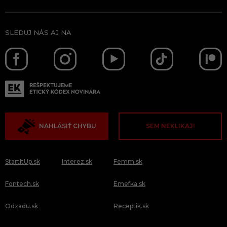
SLEDUJ NÁS AJ NA
NAHLÁSIŤ CHYBU
SEM NEKLIKAJ!
StartItUp.sk
Interez.sk
Femm.sk
Fontech.sk
Emefka.sk
Odzadu.sk
Receptik.sk