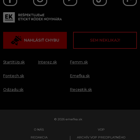
NAHLÁSIŤ CHYBU
SEM NEKLIKAJ!
StartItUp.sk
Interez.sk
Femm.sk
Fontech.sk
Emefka.sk
Odzadu.sk
Receptik.sk
© 2026 emefka.sk
O NÁS
VOP
REDAKCIA
ARCHÍV VOP PREDPLATNÉHO