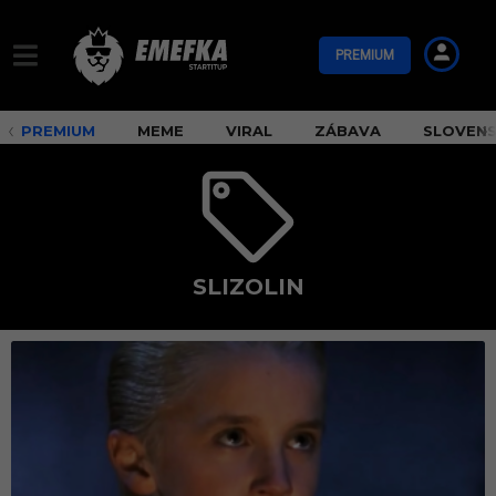
PREMIUM
PREMIUM
MEME
VIRAL
ZÁBAVA
SLOVEN
SLIZOLIN
s
l
i
z
o