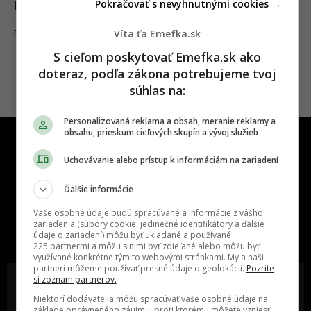
Pokračovať s nevyhnutnými cookies →
Harryho Pottera
Víta ťa Emefka.sk
17.02.2025
FILMY A SERIÁLY
S cieľom poskytovať Emefka.sk ako
doteraz, podľa zákona potrebujeme tvoj
súhlas na:
Personalizovaná reklama a obsah, meranie reklamy a
obsahu, prieskum cieľových skupín a vývoj služieb
Uchovávanie alebo prístup k informáciám na zariadení
Ďalšie informácie
One time najzábavnejšie miesto na
Vaše osobné údaje budú spracúvané a informácie z vášho
slovenskom internete, next time
zariadenia (súbory cookie, jedinečné identifikátory a ďalšie
údaje o zariadení) môžu byť ukladané a používané
najzabávnejšie miesto na svete
225 partnermi a môžu s nimi byť zdieľané alebo môžu byť
využívané konkrétne týmito webovými stránkami. My a naši
partneri môžeme používať presné údaje o geolokácii.
Pozrite
si zoznam partnerov.
Niektorí dodávatelia môžu spracúvať vaše osobné údaje na
základe oprávneného záujmu, proti ktorému môžete vzniesť