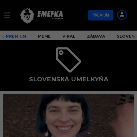
PREMIUM
PREMIUM
MEME
VIRAL
ZÁBAVA
SLOVEN
SLOVENSKÁ UMELKYŇA
s
l
o
v
e