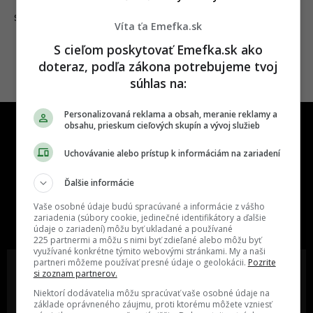
14.08.2020
SLOVENSKO
Víta ťa Emefka.sk
S cieľom poskytovať Emefka.sk ako
doteraz, podľa zákona potrebujeme tvoj
súhlas na:
Personalizovaná reklama a obsah, meranie reklamy a
obsahu, prieskum cieľových skupín a vývoj služieb
Uchovávanie alebo prístup k informáciám na zariadení
Ďalšie informácie
One time najzábavnejšie miesto na
Vaše osobné údaje budú spracúvané a informácie z vášho
slovenskom internete, next time
zariadenia (súbory cookie, jedinečné identifikátory a ďalšie
najzabávnejšie miesto na svete
údaje o zariadení) môžu byť ukladané a používané
225 partnermi a môžu s nimi byť zdieľané alebo môžu byť
využívané konkrétne týmito webovými stránkami. My a naši
partneri môžeme používať presné údaje o geolokácii.
Pozrite
si zoznam partnerov.
Niektorí dodávatelia môžu spracúvať vaše osobné údaje na
základe oprávneného záujmu, proti ktorému môžete vzniesť
Oslov reklamou viac ako milión
Vieš o niečom zaujímavom alebo
ľudí v rôznych vekových
poznáš niekoho, o kom by sme