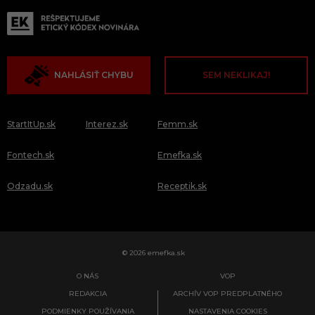
NAHLÁSIŤ CHYBU
SEM NEKLIKAJ!
StartItUp.sk
Interez.sk
Femm.sk
Fontech.sk
Emefka.sk
Odzadu.sk
Receptik.sk
© 2026 emefka.sk
O NÁS
VOP
REDAKCIA
ARCHÍV VOP PREDPLATNÉHO
PODMIENKY POUŽÍVANIA
NASTAVENIA COOKIES