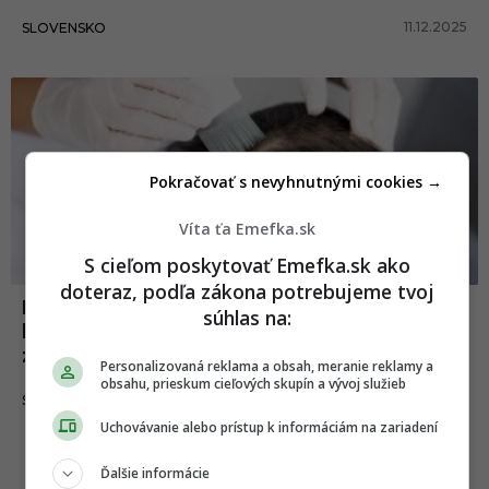
11.12.2025
SLOVENSKO
Pokračovať s nevyhnutnými cookies →
Víta ťa Emefka.sk
S cieľom poskytovať Emefka.sk ako
doteraz, podľa zákona potrebujeme tvoj
Na Slovensku sa šíria vši: Najviac prípadov
súhlas na:
hlásia tieto oblasti, poradíme ti, ako sa ich
zbaviť
Personalizovaná reklama a obsah, meranie reklamy a
obsahu, prieskum cieľových skupín a vývoj služieb
01.10.2025
SLOVENSKO
Uchovávanie alebo prístup k informáciám na zariadení
Ďalšie informácie