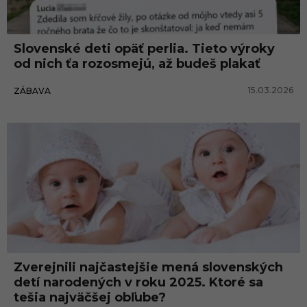
n
s
Slovenské deti opäť perlia. Tieto výroky
k
od nich ťa rozosmejú, až budeš plakať
é
15.03.2026
ZÁBAVA
d
e
t
i
Zverejnili najčastejšie mená slovenských
detí narodených v roku 2025. Ktoré sa
tešia najväčšej obľube?