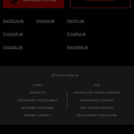
StartItUp.sk
Interez.sk
Femm.sk
Fontech.sk
Emefka.sk
Odzadu.sk
Receptik.sk
© 2026 emefka.sk
O NÁS
VOP
REDAKCIA
ARCHÍV VOP PREDPLATNÉHO
PODMIENKY POUŽÍVANIA
NASTAVENIA COOKIES
OCHRANA SÚKROMIA
VOP PREDPLATNÉHO
SÚBORY COOKIES
REKLAMAČNÝ FORMULÁR