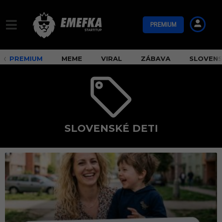
PREMIUM
PREMIUM
MEME
VIRAL
ZÁBAVA
SLOVEN
SLOVENSKÉ DETI
s
l
o
v
e