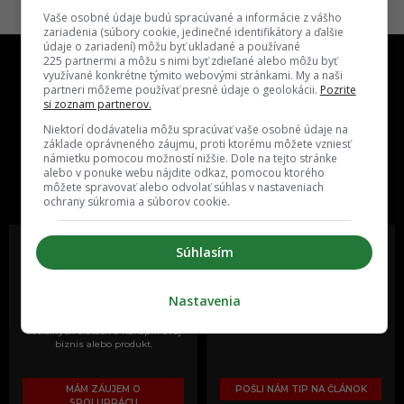
Vaše osobné údaje budú spracúvané a informácie z vášho
zariadenia (súbory cookie, jedinečné identifikátory a ďalšie
údaje o zariadení) môžu byť ukladané a používané
225 partnermi a môžu s nimi byť zdieľané alebo môžu byť
využívané konkrétne týmito webovými stránkami. My a naši
partneri môžeme používať presné údaje o geolokácii.
Pozrite
si zoznam partnerov.
Niektorí dodávatelia môžu spracúvať vaše osobné údaje na
základe oprávneného záujmu, proti ktorému môžete vzniesť
One time najzábavnejšie miesto na
námietku pomocou možností nižšie. Dole na tejto stránke
slovenskom internete, next time
alebo v ponuke webu nájdite odkaz, pomocou ktorého
môžete spravovať alebo odvolať súhlas v nastaveniach
najzabávnejšie miesto na svete
ochrany súkromia a súborov cookie.
Súhlasím
Oslov reklamou viac ako milión
Vieš o niečom zaujímavom alebo
Nastavenia
ľudí v rôznych vekových
poznáš niekoho, o kom by sme
kategóriách a na rôznych
mali určite napísať?
sociálnych sieťach a nakopni svoj
biznis alebo produkt.
MÁM ZÁUJEM O
POŠLI NÁM TIP NA ČLÁNOK
SPOLUPRÁCU