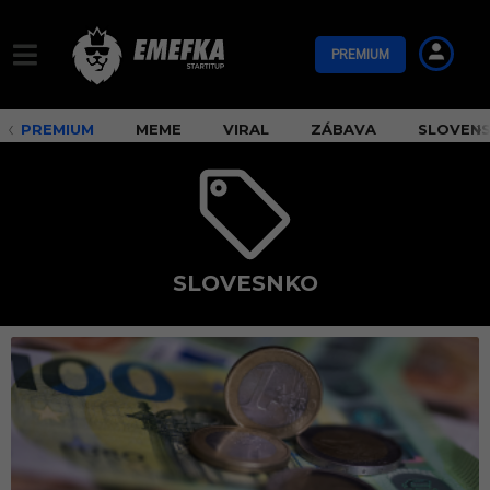
PREMIUM
PREMIUM
MEME
VIRAL
ZÁBAVA
SLOVEN
SLOVESNKO
s
l
o
v
e