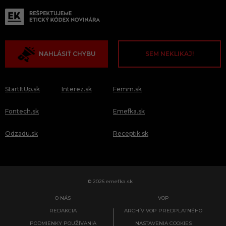
NAHLÁSIŤ CHYBU
SEM NEKLIKAJ!
StartItUp.sk
Interez.sk
Femm.sk
Fontech.sk
Emefka.sk
Odzadu.sk
Receptik.sk
© 2026 emefka.sk
O NÁS
VOP
REDAKCIA
ARCHÍV VOP PREDPLATNÉHO
PODMIENKY POUŽÍVANIA
NASTAVENIA COOKIES