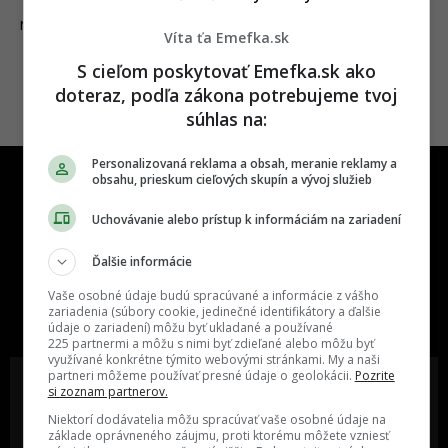
22.10.2021
NEWS
Víta ťa Emefka.sk
S cieľom poskytovať Emefka.sk ako
doteraz, podľa zákona potrebujeme tvoj
súhlas na:
Personalizovaná reklama a obsah, meranie reklamy a
obsahu, prieskum cieľových skupín a vývoj služieb
Uchovávanie alebo prístup k informáciám na zariadení
Ďalšie informácie
One time najzábavnejšie miesto na
Vaše osobné údaje budú spracúvané a informácie z vášho
slovenskom internete, next time
zariadenia (súbory cookie, jedinečné identifikátory a ďalšie
najzabávnejšie miesto na svete
údaje o zariadení) môžu byť ukladané a používané
225 partnermi a môžu s nimi byť zdieľané alebo môžu byť
využívané konkrétne týmito webovými stránkami. My a naši
partneri môžeme používať presné údaje o geolokácii.
Pozrite
si zoznam partnerov.
Niektorí dodávatelia môžu spracúvať vaše osobné údaje na
základe oprávneného záujmu, proti ktorému môžete vzniesť
Oslov reklamou viac ako milión
Vieš o niečom zaujímavom alebo
ľudí v rôznych vekových
poznáš niekoho, o kom by sme