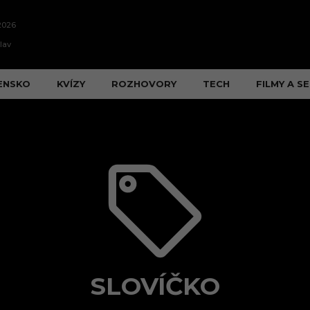
2026
lav
ENSKO
KVÍZY
ROZHOVORY
TECH
FILMY A SE
SLOVÍČKO