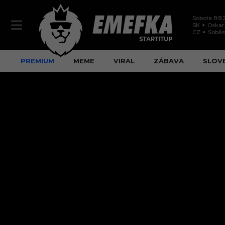
Sobota 8.8.
SK
Oskar
CZ
Soběs
PREMIUM
MEME
VIRAL
ZÁBAVA
SLOV