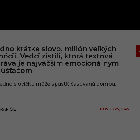
dno krátke slovo, milión veľkých
ócií. Vedci zistili, ktorá textová
ráva je najväčším emocionálnym
púšťačom
jedno slovíčko môže spustiť časovanú bombu.
11.05.2025
, 11:45
RANIČIE