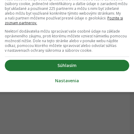
(súbory cookie, jedinečné identifikátory a ďalšie údaje o zariadení) môžu
byť ukladané a používané 225 partnermi a môžu s nimi byť zdieľané
alebo môžu byť využívané konkrétne týmito webovými stránkami. My
a naši partneri môžeme používať presné údaje o geolokácii.
Pozrite si
zoznam partnerov.
Niektorí dodávatelia môžu spracúvať vaše osobné údaje na základe
oprávneného záujmu, proti ktorému môžete vzniesť námietku pomocou
možností nižšie. Dole na tejto stránke alebo v ponuke webu nájdite
odkaz, pomocou ktorého môžete spravovať alebo odvolať súhlas
v nastaveniach ochrany súkromia a súborov cookie.
Súhlasím
Nastavenia