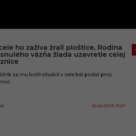
cele ho zaživa žrali ploštice. Rodina
snulého väzňa žiada uzavretie celej
znice
ážnik sa mu kvôli situácii v cele bál podať prvú
moc.
20.04.2023
, 13:07
WS