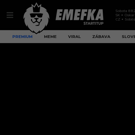
Sobota 8.8.
SK
Oskar
CZ
Soběs
PREMIUM
MEME
VIRAL
ZÁBAVA
SLOV