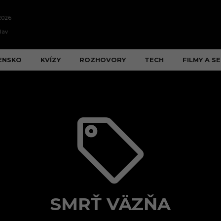
2026
lav
ENSKO
KVÍZY
ROZHOVORY
TECH
FILMY A SE
SMRŤ VÄZŇA