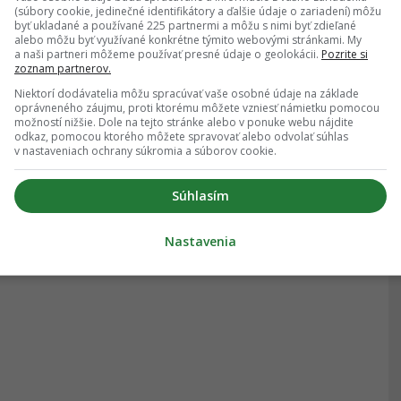
(súbory cookie, jedinečné identifikátory a ďalšie údaje o zariadení) môžu
byť ukladané a používané 225 partnermi a môžu s nimi byť zdieľané
alebo môžu byť využívané konkrétne týmito webovými stránkami. My
a naši partneri môžeme používať presné údaje o geolokácii.
Pozrite si
zoznam partnerov.
Niektorí dodávatelia môžu spracúvať vaše osobné údaje na základe
oprávneného záujmu, proti ktorému môžete vzniesť námietku pomocou
možností nižšie. Dole na tejto stránke alebo v ponuke webu nájdite
odkaz, pomocou ktorého môžete spravovať alebo odvolať súhlas
v nastaveniach ochrany súkromia a súborov cookie.
Súhlasím
Nastavenia