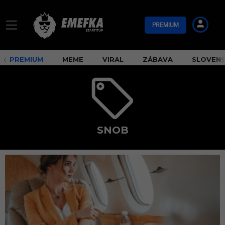
PREMIUM
PREMIUM
MEME
VIRAL
ZÁBAVA
SLOVEN
SNOB
s
n
o
b