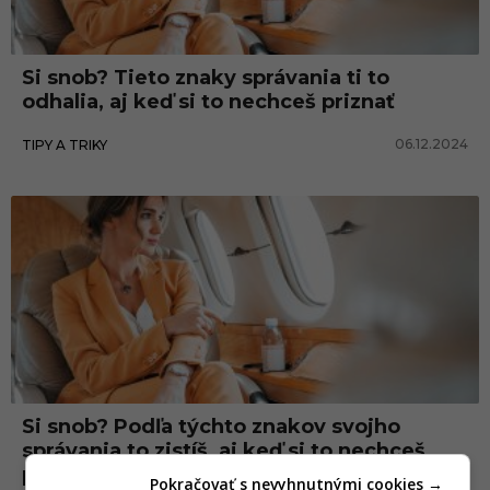
Si snob? Tieto znaky správania ti to
odhalia, aj keď si to nechceš priznať
06.12.2024
TIPY A TRIKY
Si snob? Podľa týchto znakov svojho
správania to zistíš, aj keď si to nechceš
priznať
Pokračovať s nevyhnutnými cookies →