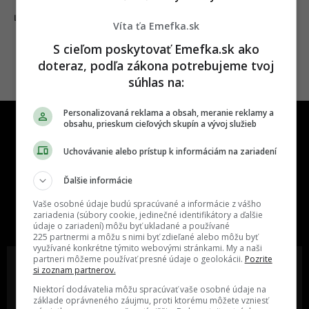
12.02.2024
ĽUDIA
Víta ťa Emefka.sk
S cieľom poskytovať Emefka.sk ako
doteraz, podľa zákona potrebujeme tvoj
súhlas na:
Personalizovaná reklama a obsah, meranie reklamy a
obsahu, prieskum cieľových skupín a vývoj služieb
Uchovávanie alebo prístup k informáciám na zariadení
Ďalšie informácie
One time najzábavnejšie miesto na
Vaše osobné údaje budú spracúvané a informácie z vášho
slovenskom internete, next time
zariadenia (súbory cookie, jedinečné identifikátory a ďalšie
najzabávnejšie miesto na svete
údaje o zariadení) môžu byť ukladané a používané
225 partnermi a môžu s nimi byť zdieľané alebo môžu byť
využívané konkrétne týmito webovými stránkami. My a naši
partneri môžeme používať presné údaje o geolokácii.
Pozrite
si zoznam partnerov.
Niektorí dodávatelia môžu spracúvať vaše osobné údaje na
základe oprávneného záujmu, proti ktorému môžete vzniesť
Oslov reklamou viac ako milión
Vieš o niečom zaujímavom alebo
ľudí v rôznych vekových
poznáš niekoho, o kom by sme