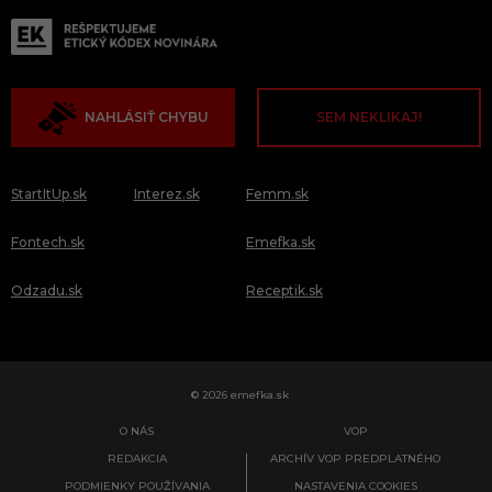
NAHLÁSIŤ CHYBU
SEM NEKLIKAJ!
StartItUp.sk
Interez.sk
Femm.sk
Fontech.sk
Emefka.sk
Odzadu.sk
Receptik.sk
© 2026 emefka.sk
O NÁS
VOP
REDAKCIA
ARCHÍV VOP PREDPLATNÉHO
PODMIENKY POUŽÍVANIA
NASTAVENIA COOKIES