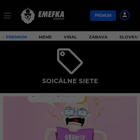
PREMIUM
PREMIUM
MEME
VIRAL
ZÁBAVA
SLOVEN
SOICÁLNE SIETE
s
o
i
c
á