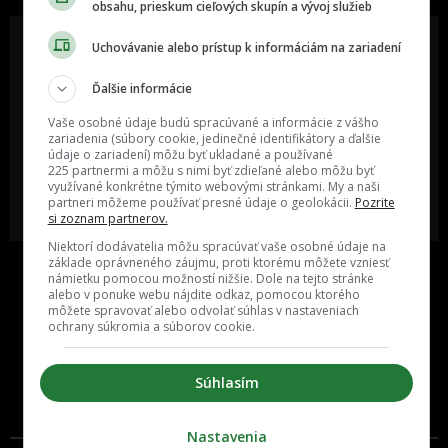
obsahu, prieskum cieľových skupín a vývoj služieb
Uchovávanie alebo prístup k informáciám na zariadení
Ďalšie informácie
Oslov reklamou viac ako milión
Vieš o niečom zaujímavom alebo
ľudí v rôznych vekových
poznáš niekoho, o kom by sme
Vaše osobné údaje budú spracúvané a informácie z vášho
kategóriách a na rôznych
mali určite napísať?
sociálnych sieťach a nakopni svoj
zariadenia (súbory cookie, jedinečné identifikátory a ďalšie
biznis alebo produkt.
údaje o zariadení) môžu byť ukladané a používané
225 partnermi a môžu s nimi byť zdieľané alebo môžu byť
využívané konkrétne týmito webovými stránkami. My a naši
MÁM ZÁUJEM O
POŠLI NÁM TIP NA ČLÁNOK
partneri môžeme používať presné údaje o geolokácii.
Pozrite
SPOLUPRÁCU
si zoznam partnerov.
Niektorí dodávatelia môžu spracúvať vaše osobné údaje na
základe oprávneného záujmu, proti ktorému môžete vzniesť
námietku pomocou možností nižšie. Dole na tejto stránke
alebo v ponuke webu nájdite odkaz, pomocou ktorého
môžete spravovať alebo odvolať súhlas v nastaveniach
ochrany súkromia a súborov cookie.
Súhlasím
Inzercia
Cenník
Nastavenia