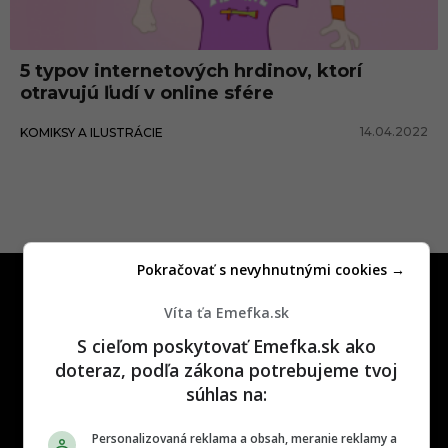
l
n
5 typov internetových hrdinov, ktorí
e
otravujú ľudí v online sfére
s
14.04.2022
KOMIKSY A ILUSTRÁCIE
i
e
t
e
Pokračovať s nevyhnutnými cookies →
Víta ťa Emefka.sk
S cieľom poskytovať Emefka.sk ako
doteraz, podľa zákona potrebujeme tvoj
One time najzábavnejšie miesto na
súhlas na:
slovenskom internete, next time
najzabávnejšie miesto na svete
Personalizovaná reklama a obsah, meranie reklamy a