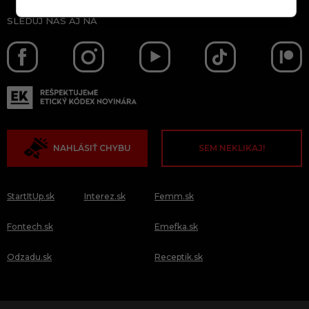
SLEDUJ NÁS AJ NA
NAHLÁSIŤ CHYBU
SEM NEKLIKAJ!
StartItUp.sk
Interez.sk
Femm.sk
Fontech.sk
Emefka.sk
Odzadu.sk
Receptik.sk