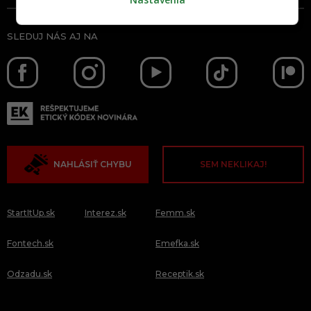
SLEDUJ NÁS AJ NA
NAHLÁSIŤ CHYBU
SEM NEKLIKAJ!
StartItUp.sk
Interez.sk
Femm.sk
Fontech.sk
Emefka.sk
Odzadu.sk
Receptik.sk