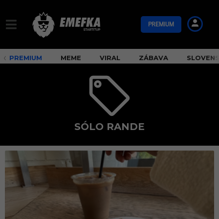
PREMIUM
PREMIUM
MEME
VIRAL
ZÁBAVA
SLOVEN
SÓLO RANDE
s
ó
l
o
r