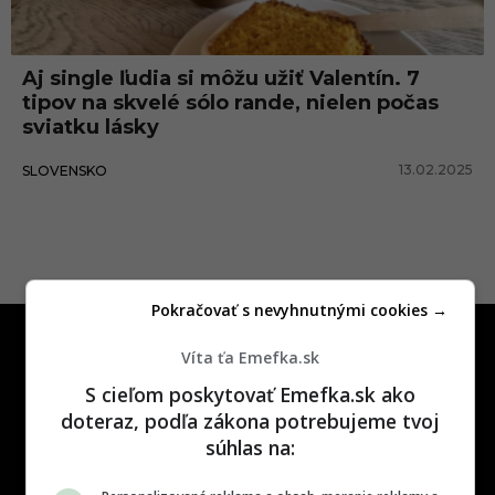
a
n
Aj single ľudia si môžu užiť Valentín. 7
d
tipov na skvelé sólo rande, nielen počas
e
sviatku lásky
13.02.2025
SLOVENSKO
Pokračovať s nevyhnutnými cookies →
Víta ťa Emefka.sk
S cieľom poskytovať Emefka.sk ako
doteraz, podľa zákona potrebujeme tvoj
súhlas na:
One time najzábavnejšie miesto na
slovenskom internete, next time
najzabávnejšie miesto na svete