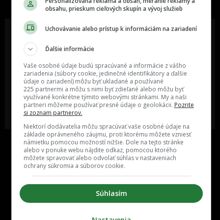
Personalizovaná reklama a obsah, meranie reklamy a
obsahu, prieskum cieľových skupín a vývoj služieb
Uchovávanie alebo prístup k informáciám na zariadení
Ďalšie informácie
Oslov reklamou viac ako milión
Vieš o niečom zaujímavom alebo
ľudí v rôznych vekových
poznáš niekoho, o kom by sme
Vaše osobné údaje budú spracúvané a informácie z vášho
kategóriách a na rôznych
mali určite napísať?
zariadenia (súbory cookie, jedinečné identifikátory a ďalšie
sociálnych sieťach a nakopni svoj
údaje o zariadení) môžu byť ukladané a používané
biznis alebo produkt.
225 partnermi a môžu s nimi byť zdieľané alebo môžu byť
využívané konkrétne týmito webovými stránkami. My a naši
partneri môžeme používať presné údaje o geolokácii.
Pozrite
MÁM ZÁUJEM O
POŠLI NÁM TIP NA ČLÁNOK
si zoznam partnerov.
SPOLUPRÁCU
Niektorí dodávatelia môžu spracúvať vaše osobné údaje na
základe oprávneného záujmu, proti ktorému môžete vzniesť
námietku pomocou možností nižšie. Dole na tejto stránke
alebo v ponuke webu nájdite odkaz, pomocou ktorého
môžete spravovať alebo odvolať súhlas v nastaveniach
ochrany súkromia a súborov cookie.
Súhlasím
Inzercia
Cenník
Nastavenia