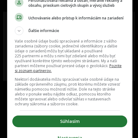
Personalizovaná reklama a obsah, meranie reklamy a
obsahu, prieskum cieľových skupín a vývoj služieb
Uchovávanie alebo prístup k informáciám na zariadení
Ďalšie informácie
Oslov reklamou viac ako milión
Vieš o niečom zaujímavom alebo
ľudí v rôznych vekových
poznáš niekoho, o kom by sme
Vaše osobné údaje budú spracúvané a informácie z vášho
kategóriách a na rôznych
mali určite napísať?
zariadenia (súbory cookie, jedinečné identifikátory a ďalšie
sociálnych sieťach a nakopni svoj
údaje o zariadení) môžu byť ukladané a používané
biznis alebo produkt.
225 partnermi a môžu s nimi byť zdieľané alebo môžu byť
využívané konkrétne týmito webovými stránkami. My a naši
partneri môžeme používať presné údaje o geolokácii.
Pozrite
MÁM ZÁUJEM O
POŠLI NÁM TIP NA ČLÁNOK
si zoznam partnerov.
SPOLUPRÁCU
Niektorí dodávatelia môžu spracúvať vaše osobné údaje na
základe oprávneného záujmu, proti ktorému môžete vzniesť
námietku pomocou možností nižšie. Dole na tejto stránke
alebo v ponuke webu nájdite odkaz, pomocou ktorého
môžete spravovať alebo odvolať súhlas v nastaveniach
ochrany súkromia a súborov cookie.
Súhlasím
Inzercia
Cenník
Nastavenia