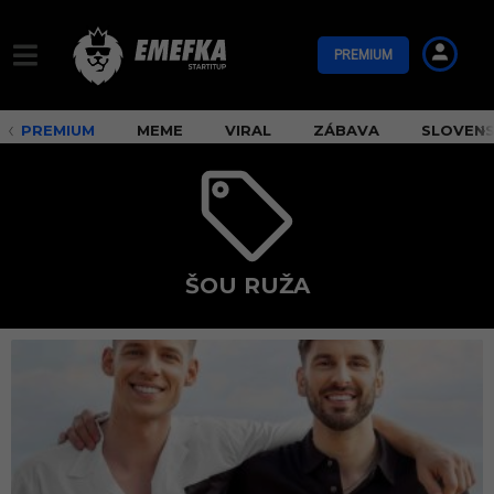
PREMIUM
PREMIUM
MEME
VIRAL
ZÁBAVA
SLOVEN
ŠOU RUŽA
š
o
u
r
u