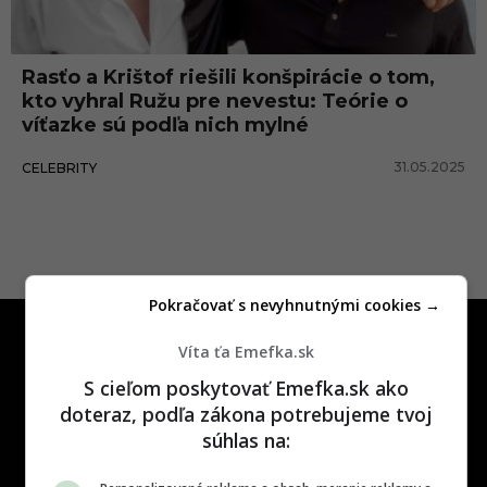
ž
a
Rasťo a Krištof riešili konšpirácie o tom,
kto vyhral Ružu pre nevestu: Teórie o
víťazke sú podľa nich mylné
31.05.2025
CELEBRITY
Pokračovať s nevyhnutnými cookies →
Víta ťa Emefka.sk
S cieľom poskytovať Emefka.sk ako
doteraz, podľa zákona potrebujeme tvoj
súhlas na:
One time najzábavnejšie miesto na
slovenskom internete, next time
najzabávnejšie miesto na svete