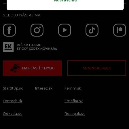
SLEDUJ NÁS AJ NA
NAHLÁSIŤ CHYBU
SEM NEKLIKAJ!
StartItUp.sk
Interez.sk
Femm.sk
Fontech.sk
Emefka.sk
Odzadu.sk
Receptik.sk