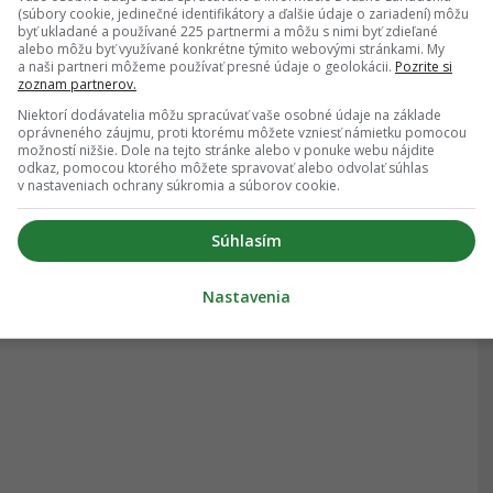
(súbory cookie, jedinečné identifikátory a ďalšie údaje o zariadení) môžu
byť ukladané a používané 225 partnermi a môžu s nimi byť zdieľané
alebo môžu byť využívané konkrétne týmito webovými stránkami. My
a naši partneri môžeme používať presné údaje o geolokácii.
Pozrite si
zoznam partnerov.
Niektorí dodávatelia môžu spracúvať vaše osobné údaje na základe
oprávneného záujmu, proti ktorému môžete vzniesť námietku pomocou
možností nižšie. Dole na tejto stránke alebo v ponuke webu nájdite
odkaz, pomocou ktorého môžete spravovať alebo odvolať súhlas
v nastaveniach ochrany súkromia a súborov cookie.
Súhlasím
Nastavenia