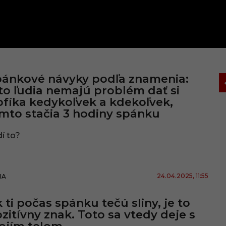
ánkové návyky podľa znamenia:
to ľudia nemajú problém dať si
ofíka kedykoľvek a kdekoľvek,
mto stačia 3 hodiny spánku
í to?
24.04.2025
, 11:55
IA
 ti počas spánku tečú sliny, je to
zitívny znak. Toto sa vtedy deje s