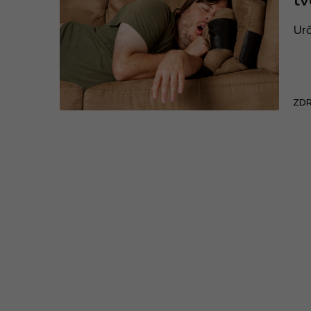
tv
Urč
ZDR