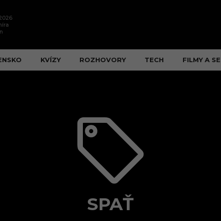
.2026
íra
n
ENSKO
KVÍZY
ROZHOVORY
TECH
FILMY A SE
SPAŤ