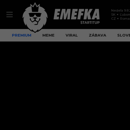
Nedeľa 9.8
SK
Ľubom
CZ
Roma
PREMIUM
MEME
VIRAL
ZÁBAVA
SLOV