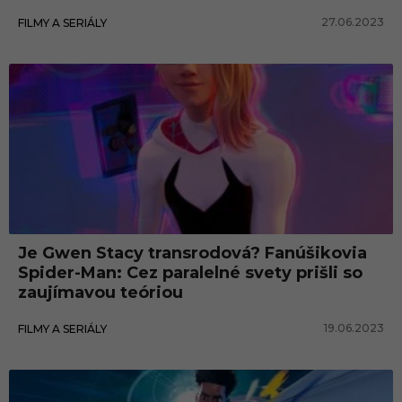
l
27.06.2023
FILMY A SERIÁLY
n
é
s
v
e
t
y
Je Gwen Stacy transrodová? Fanúšikovia
Spider-Man: Cez paralelné svety prišli so
zaujímavou teóriou
19.06.2023
FILMY A SERIÁLY