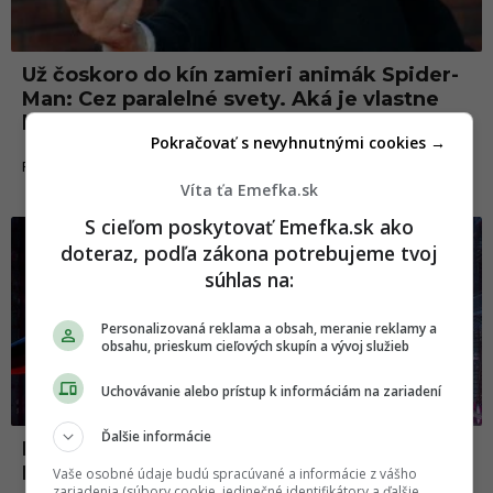
Už čoskoro do kín zamieri animák Spider-
Man: Cez paralelné svety. Aká je vlastne
história tohto hrdinu?
Pokračovať s nevyhnutnými cookies →
30.05.2023
FILMY A SERIÁLY
Víta ťa Emefka.sk
S cieľom poskytovať Emefka.sk ako
Filmy a seriály
doteraz, podľa zákona potrebujeme tvoj
súhlas na:
Personalizovaná reklama a obsah, meranie reklamy a
obsahu, prieskum cieľových skupín a vývoj služieb
Uchovávanie alebo prístup k informáciám na zariadení
Ďalšie informácie
Prvé ohlasy sú nadšené. Animák Spider-
Man: Cez paralelné svety je podľa kritikov
Vaše osobné údaje budú spracúvané a informácie z vášho
zariadenia (súbory cookie, jedinečné identifikátory a ďalšie