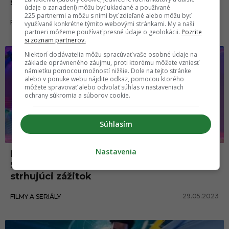
skutočným umeleckým dielom
údaje o zariadení) môžu byť ukladané a používané
225 partnermi a môžu s nimi byť zdieľané alebo môžu byť
29.05.2023
FILMY A SERIÁLY
využívané konkrétne týmito webovými stránkami. My a naši
partneri môžeme používať presné údaje o geolokácii.
Pozrite
si zoznam partnerov.
Niektorí dodávatelia môžu spracúvať vaše osobné údaje na
základe oprávneného záujmu, proti ktorému môžete vzniesť
námietku pomocou možností nižšie. Dole na tejto stránke
alebo v ponuke webu nájdite odkaz, pomocou ktorého
môžete spravovať alebo odvolať súhlas v nastaveniach
ochrany súkromia a súborov cookie.
Súhlasím
Nastavenia
Pavúčí hrdina sa vracia! Štýlový animák
Spider-Man: Cez paralelné svety sľubuje
strhujúci zážitok
29.05.2023
FILMY A SERIÁLY