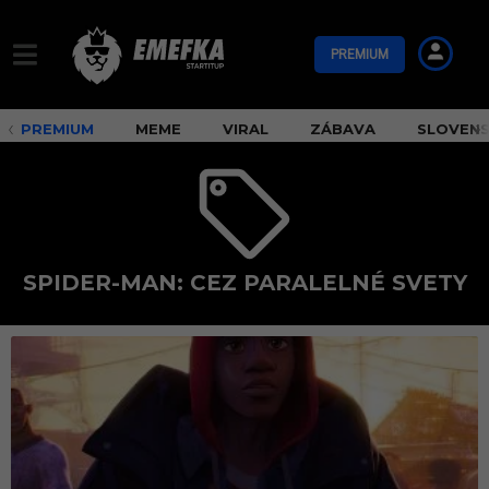
PREMIUM
PREMIUM
MEME
VIRAL
ZÁBAVA
SLOVEN
SPIDER-MAN: CEZ PARALELNÉ SVETY
S
p
i
d
e