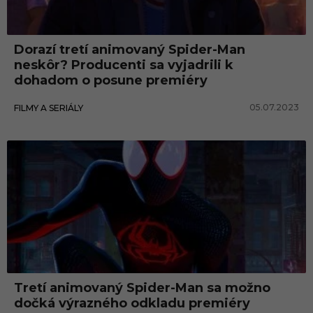
r
-
Dorazí tretí animovaný Spider-Man
M
neskôr? Producenti sa vyjadrili k
a
dohadom o posune premiéry
n
05.07.2023
FILMY A SERIÁLY
:
C
e
z
p
a
r
a
l
Tretí animovaný Spider-Man sa možno
dočká výrazného odkladu premiéry
e