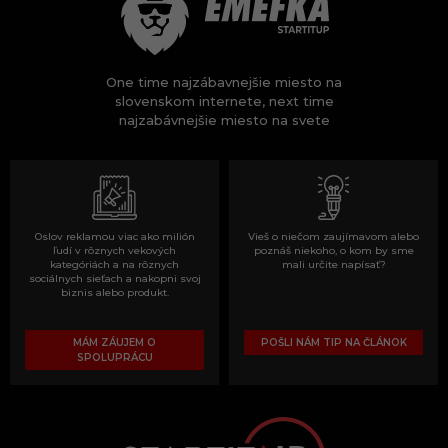
One time najzábavnejšie miesto na
slovenskom internete, next time
najzabávnejšie miesto na svete
Oslov reklamou viac ako milión
Vieš o niečom zaujímavom alebo
ľudí v rôznych vekových
poznáš niekoho, o kom by sme
kategóriách a na rôznych
mali určite napísať?
sociálnych sieťach a nakopni svoj
biznis alebo produkt.
MÁM ZÁUJEM O
POŠLI NÁM TIP NA ČLÁNOK
SPOLUPRÁCU