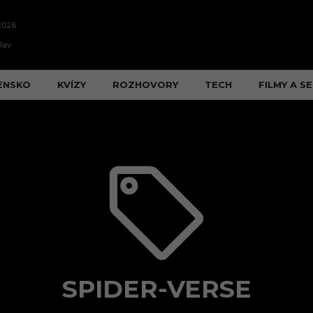
2026
lav
ENSKO
KVÍZY
ROZHOVORY
TECH
FILMY A SE
SPIDER-VERSE