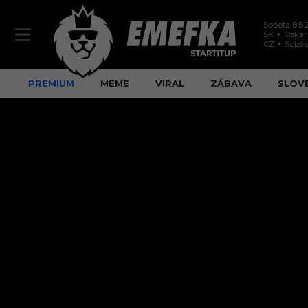
Sobota 8.8.
SK
Oskar
CZ
Soběs
PREMIUM
MEME
VIRAL
ZÁBAVA
SLOV