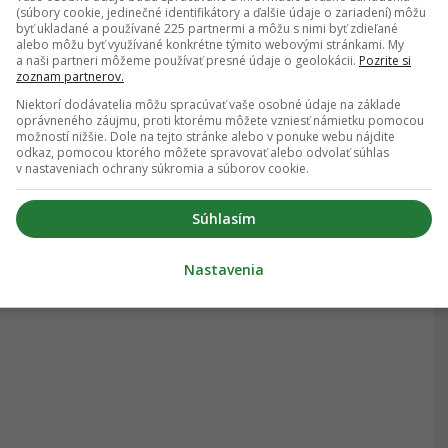
(súbory cookie, jedinečné identifikátory a ďalšie údaje o zariadení) môžu
byť ukladané a používané 225 partnermi a môžu s nimi byť zdieľané
alebo môžu byť využívané konkrétne týmito webovými stránkami. My
a naši partneri môžeme používať presné údaje o geolokácii.
Pozrite si
zoznam partnerov.
Niektorí dodávatelia môžu spracúvať vaše osobné údaje na základe
oprávneného záujmu, proti ktorému môžete vzniesť námietku pomocou
možností nižšie. Dole na tejto stránke alebo v ponuke webu nájdite
odkaz, pomocou ktorého môžete spravovať alebo odvolať súhlas
v nastaveniach ochrany súkromia a súborov cookie.
Súhlasím
Nastavenia