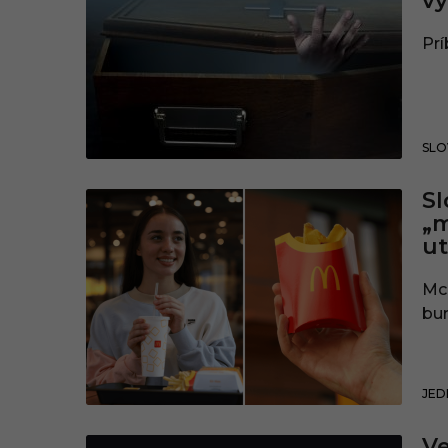
v
Prí
SLO
Sl
„m
ut
McD
bur
JED
Ve