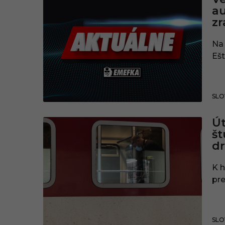
au
zr
Na 
Ešt
SLO
Út
št
dr
K h
pre
SLO