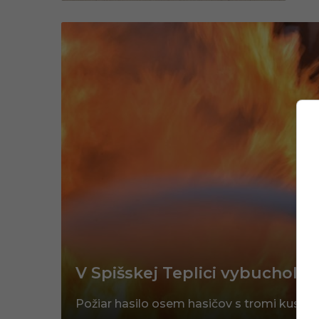
V Spišskej Teplici vybuchol d
Požiar hasilo osem hasičov s tromi kusmi 