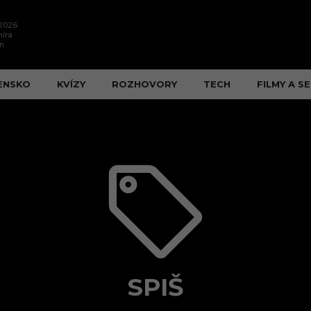
.2026
íra
n
ENSKO
KVÍZY
ROZHOVORY
TECH
FILMY A SE
SPIŠ