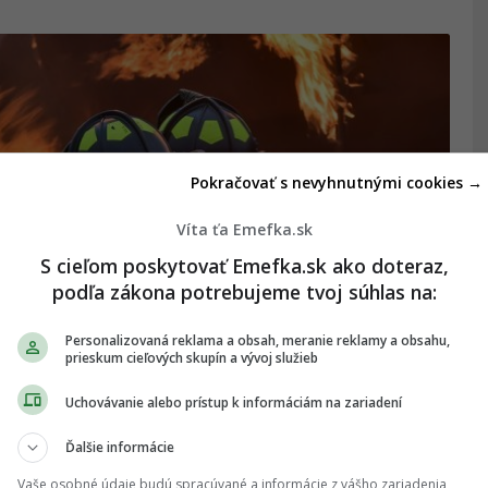
Pokračovať s nevyhnutnými cookies →
Víta ťa Emefka.sk
S cieľom poskytovať Emefka.sk ako doteraz,
podľa zákona potrebujeme tvoj súhlas na:
Personalizovaná reklama a obsah, meranie reklamy a obsahu,
prieskum cieľových skupín a vývoj služieb
Uchovávanie alebo prístup k informáciám na zariadení
om, na mieste zasahovali hasiči
Ďalšie informácie
techniky.
Vaše osobné údaje budú spracúvané a informácie z vášho zariadenia