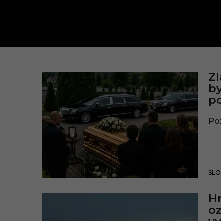
s
Zl
by
p
p
i
Poz
š
SLO
Hr
oz