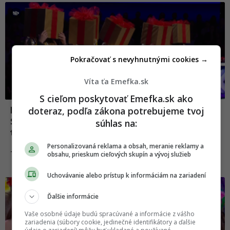
Pokračovať s nevyhnutnými cookies →
Víta ťa Emefka.sk
S cieľom poskytovať Emefka.sk ako
doteraz, podľa zákona potrebujeme tvoj
Prank, aký si ešte nezažil. Česko
Slovensko má talent ukáže opäť niečo, čo
súhlas na:
tu ešte nebolo
Personalizovaná reklama a obsah, meranie reklamy a
02.10.2024
TV & MEDIA
obsahu, prieskum cieľových skupín a vývoj služieb
Uchovávanie alebo prístup k informáciám na zariadení
Ďalšie informácie
Vaše osobné údaje budú spracúvané a informácie z vášho
zariadenia (súbory cookie, jedinečné identifikátory a ďalšie