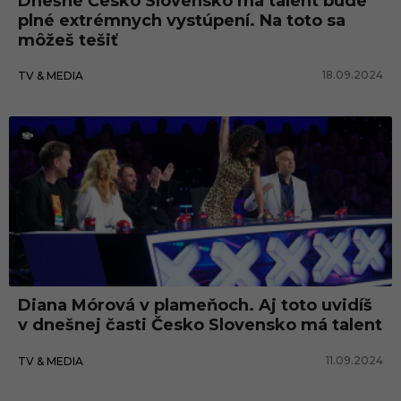
Dnešné Česko Slovensko má talent bude
plné extrémnych vystúpení. Na toto sa
môžeš tešiť
18.09.2024
TV & MEDIA
Diana Mórová v plameňoch. Aj toto uvidíš
v dnešnej časti Česko Slovensko má talent
11.09.2024
TV & MEDIA