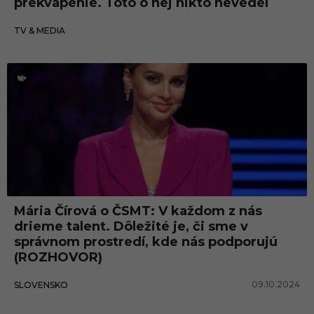
prekvapenie. Toto o nej nikto nevedel
16.10.2024
TV & MEDIA
Mária Čírová o ČSMT: V každom z nás
drieme talent. Dôležité je, či sme v
správnom prostredí, kde nás podporujú
(ROZHOVOR)
09.10.2024
SLOVENSKO