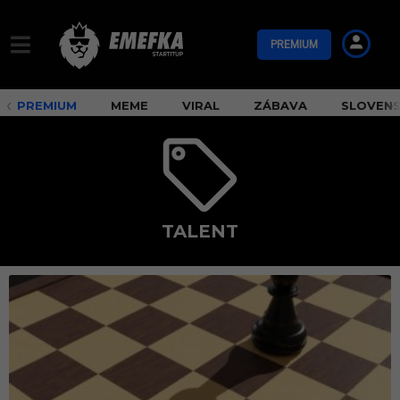
PREMIUM
PREMIUM
MEME
VIRAL
ZÁBAVA
SLOVEN
TALENT
t
a
l
e
n