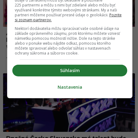
údaje o zariadení) môžu byť ukladané a používané
225 partnermi a môžu s nimi byť zdieľané alebo môžu byť
využívané konkrétne týmito webovými stránkami. My a naši
partneri môžeme používať presné údaje o geolokácii.
Pozrite
si zoznam partnerov.
Niektorí dodávatelia môžu spracúvať vaše osobné údaje na
Aj dnešné Česko Slovensko má talent
základe oprávneného záujmu, proti ktorému môžete vzniesť
námietku pomocou možností nižšie. Dole na tejto stránke
bude o dojemných príbehoch. Toto všetko
alebo v ponuke webu nájdite odkaz, pomocou ktorého
tam uvidíš
môžete spravovať alebo odvolať súhlas v nastaveniach
ochrany súkromia a súborov cookie.
25.09.2024
TV & MEDIA
Súhlasím
Nastavenia