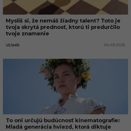
t
Myslíš si, že nemáš žiadny talent? Toto je
tvoja skrytá prednosť, ktorú ti predurčilo
tvoje znamenie
04.09.2025
VESMÍR
To oni určujú budúcnosť kinematografie:
Mladá generácia hviezd, ktorá diktuje