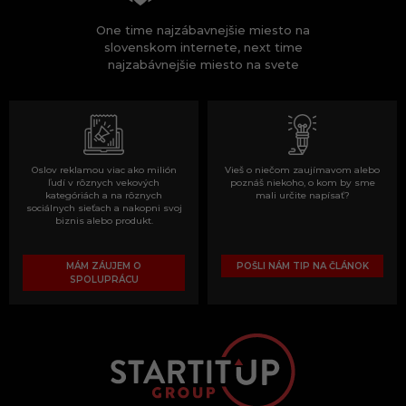
One time najzábavnejšie miesto na
slovenskom internete, next time
najzabávnejšie miesto na svete
Oslov reklamou viac ako milión
Vieš o niečom zaujímavom alebo
ľudí v rôznych vekových
poznáš niekoho, o kom by sme
kategóriách a na rôznych
mali určite napísať?
sociálnych sieťach a nakopni svoj
biznis alebo produkt.
MÁM ZÁUJEM O
POŠLI NÁM TIP NA ČLÁNOK
SPOLUPRÁCU