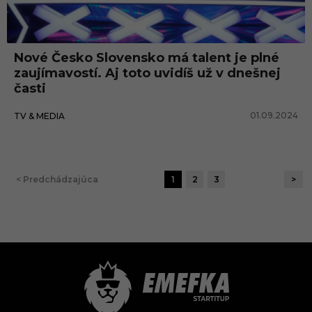
Nové Česko Slovensko má talent je plné
zaujímavostí. Aj toto uvidíš už v dnešnej
časti
01.09.2024
TV & MEDIA
< Predchádzajúca
1
2
3
>