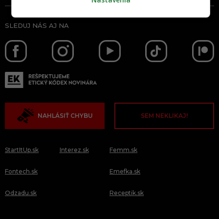
SLEDUJ NÁS AJ NA
NAHLÁSIŤ CHYBU
SEM NEKLIKAJ!
StartItUp.sk
Interez.sk
Femm.sk
Fontech.sk
Emefka.sk
Odzadu.sk
Receptik.sk