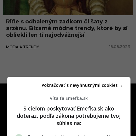
j
e
Rifle s odhaleným zadkom či šaty z
a
arzénu. Bizarné módne trendy, ktoré by si
n
obliekli len tí najodvážnejší
s
18.08.2023
MÓDA A TRENDY
Pokračovať s nevyhnutnými cookies →
Víta ťa Emefka.sk
S cieľom poskytovať Emefka.sk ako
doteraz, podľa zákona potrebujeme tvoj
súhlas na:
One time najzábavnejšie miesto na
slovenskom internete, next time
najzabávnejšie miesto na svete