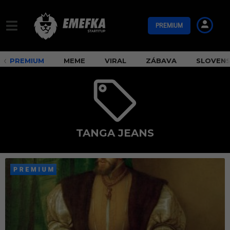
PREMIUM
PREMIUM
MEME
VIRAL
ZÁBAVA
SLOVEN
TANGA JEANS
t
a
n
g
a