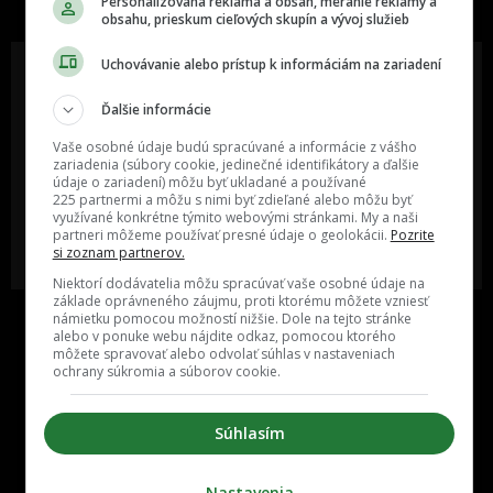
Personalizovaná reklama a obsah, meranie reklamy a
obsahu, prieskum cieľových skupín a vývoj služieb
Uchovávanie alebo prístup k informáciám na zariadení
Ďalšie informácie
Oslov reklamou viac ako milión
Vieš o niečom zaujímavom alebo
ľudí v rôznych vekových
poznáš niekoho, o kom by sme
Vaše osobné údaje budú spracúvané a informácie z vášho
kategóriách a na rôznych
mali určite napísať?
zariadenia (súbory cookie, jedinečné identifikátory a ďalšie
sociálnych sieťach a nakopni svoj
údaje o zariadení) môžu byť ukladané a používané
biznis alebo produkt.
225 partnermi a môžu s nimi byť zdieľané alebo môžu byť
využívané konkrétne týmito webovými stránkami. My a naši
partneri môžeme používať presné údaje o geolokácii.
Pozrite
MÁM ZÁUJEM O
POŠLI NÁM TIP NA ČLÁNOK
si zoznam partnerov.
SPOLUPRÁCU
Niektorí dodávatelia môžu spracúvať vaše osobné údaje na
základe oprávneného záujmu, proti ktorému môžete vzniesť
námietku pomocou možností nižšie. Dole na tejto stránke
alebo v ponuke webu nájdite odkaz, pomocou ktorého
môžete spravovať alebo odvolať súhlas v nastaveniach
ochrany súkromia a súborov cookie.
Súhlasím
Inzercia
Cenník
Nastavenia