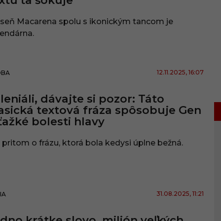
xtu ťa šokuje
eseň Macarena spolu s ikonickým tancom je
endárna.
12.11.2025
, 16:07
DBA
leniáli, dávajte si pozor: Táto
asická textová fráza spôsobuje Gen
ťažké bolesti hlavy
 pritom o frázu, ktorá bola kedysi úplne bežná.
31.08.2025
, 11:21
IA
dno krátke slovo, milión veľkých