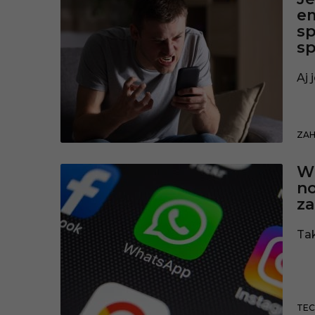
em
sp
s
Aj 
ZAH
Wh
no
za
Ta
TEC