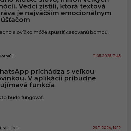
ócií. Vedci zistili, ktorá textová
ráva je najväčším emocionálnym
púšťačom
jedno slovíčko môže spustiť časovanú bombu.
11.05.2025
, 11:45
RANIČIE
atsApp prichádza s veľkou
vinkou. V aplikácii pribudne
ujímavá funkcia
kto bude fungovať.
24.11.2024
, 14:12
HNOLÓGIE