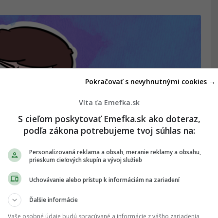
Pokračovať s nevyhnutnými cookies →
Víta ťa Emefka.sk
S cieľom poskytovať Emefka.sk ako doteraz,
podľa zákona potrebujeme tvoj súhlas na:
Personalizovaná reklama a obsah, meranie reklamy a obsahu,
prieskum cieľových skupín a vývoj služieb
ácii, na ktoré na sociálnych
Uchovávanie alebo prístup k informáciám na zariadení
Ďalšie informácie
Vaše osobné údaje budú spracúvané a informácie z vášho zariadenia