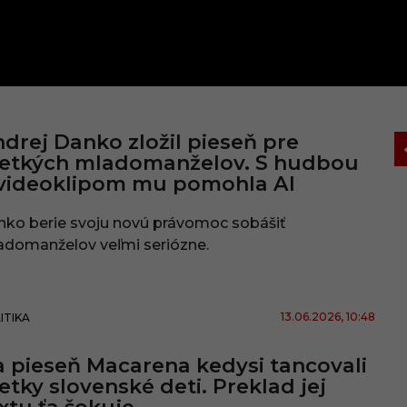
drej Danko zložil pieseň pre
šetkých mladomanželov. S hudbou
videoklipom mu pomohla AI
nko berie svoju novú právomoc sobášiť
adomanželov veľmi seriózne.
13.06.2026
, 10:48
ITIKA
 pieseň Macarena kedysi tancovali
etky slovenské deti. Preklad jej