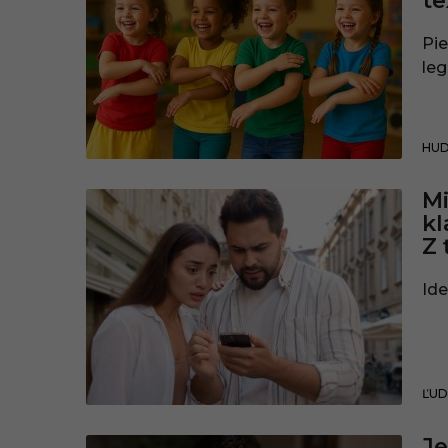
te
Pi
leg
HU
Mi
kl
Z 
Ide
ĽUD
Je