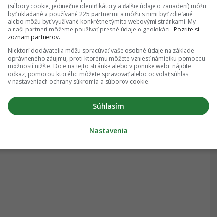
(súbory cookie, jedinečné identifikátory a ďalšie údaje o zariadení) môžu
16.01.2024
, 15:53
byť ukladané a používané 225 partnermi a môžu s nimi byť zdieľané
alebo môžu byť využívané konkrétne týmito webovými stránkami. My
a naši partneri môžeme používať presné údaje o geolokácii.
Pozrite si
zoznam partnerov.
ovenke prišla od ex správa s VEĽMI
Niektorí dodávatelia môžu spracúvať vaše osobné údaje na základe
láštnou požiadavkou. Čo by si na
oprávneného záujmu, proti ktorému môžete vzniesť námietku pomocou
možností nižšie. Dole na tejto stránke alebo v ponuke webu nájdite
j mieste robila ty?
odkaz, pomocou ktorého môžete spravovať alebo odvolať súhlas
v nastaveniach ochrany súkromia a súborov cookie.
Súhlasím
Nastavenia
08.12.2017
, 11:14
BAVA