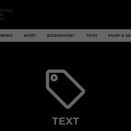
0.8.2026
nec
nec
ENSKO
KVÍZY
ROZHOVORY
TECH
FILMY A SE
TEXT