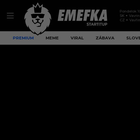
Pondelok 1
SK
Vavri
CZ
Vavři
PREMIUM
MEME
VIRAL
ZÁBAVA
SLOV