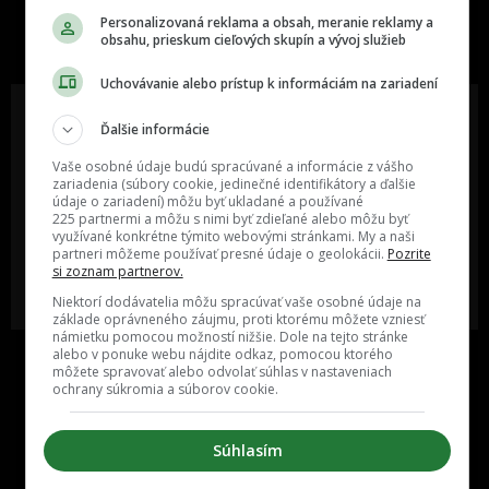
slovenskom internete, next time
Personalizovaná reklama a obsah, meranie reklamy a
obsahu, prieskum cieľových skupín a vývoj služieb
najzabávnejšie miesto na svete
Uchovávanie alebo prístup k informáciám na zariadení
Ďalšie informácie
Vaše osobné údaje budú spracúvané a informácie z vášho
Oslov reklamou viac ako milión
Vieš o niečom zaujímavom alebo
zariadenia (súbory cookie, jedinečné identifikátory a ďalšie
ľudí v rôznych vekových
poznáš niekoho, o kom by sme
kategóriách a na rôznych
mali určite napísať?
údaje o zariadení) môžu byť ukladané a používané
sociálnych sieťach a nakopni svoj
225 partnermi a môžu s nimi byť zdieľané alebo môžu byť
biznis alebo produkt.
využívané konkrétne týmito webovými stránkami. My a naši
partneri môžeme používať presné údaje o geolokácii.
Pozrite
si zoznam partnerov.
MÁM ZÁUJEM O
POŠLI NÁM TIP NA ČLÁNOK
Niektorí dodávatelia môžu spracúvať vaše osobné údaje na
SPOLUPRÁCU
základe oprávneného záujmu, proti ktorému môžete vzniesť
námietku pomocou možností nižšie. Dole na tejto stránke
alebo v ponuke webu nájdite odkaz, pomocou ktorého
môžete spravovať alebo odvolať súhlas v nastaveniach
ochrany súkromia a súborov cookie.
Súhlasím