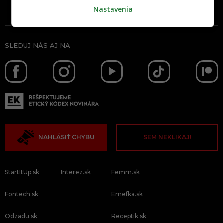
Inzercia
Cenník
Nastavenia
SLEDUJ NÁS AJ NA
NAHLÁSIŤ CHYBU
SEM NEKLIKAJ!
StartItUp.sk
Interez.sk
Femm.sk
Fontech.sk
Emefka.sk
Odzadu.sk
Receptik.sk