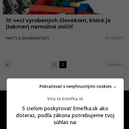
10 vecí vyrobených človekom, ktoré je
(takmer) nemožné zničiť
30.12.2017
FAKTY A ZAUJÍMAVOSTI
<
1
2
Ďalšia >
Pokračovať s nevyhnutnými cookies →
Víta ťa Emefka.sk
S cieľom poskytovať Emefka.sk ako
doteraz, podľa zákona potrebujeme tvoj
súhlas na:
One time najzábavnejšie miesto na