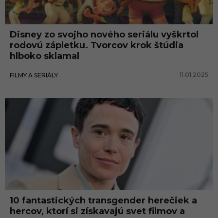
g
e
Disney zo svojho nového seriálu vyškrtol
n
rodovú zápletku. Tvorcov krok štúdia
d
hlboko sklamal
e
11.01.2025
FILMY A SERIÁLY
r
10 fantastických transgender herečiek a
hercov, ktorí si získavajú svet filmov a