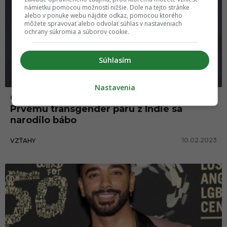
námietku pomocou možností nižšie. Dole na tejto stránke
alebo v ponuke webu nájdite odkaz, pomocou ktorého
môžete spravovať alebo odvolať súhlas v nastaveniach
ochrany súkromia a súborov cookie.
Súhlasím
Nastavenia
Ona je on, on je ona a spolu majú to.
Prvému transgender páru z Indie sa
narodilo bábo
10.02.2023
VZŤAHY