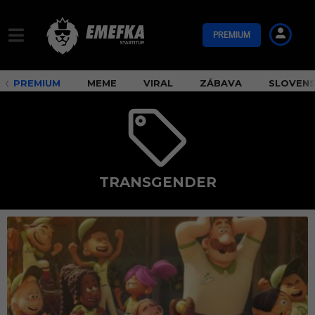
PREMIUM
PREMIUM
MEME
VIRAL
ZÁBAVA
SLOVEN
TRANSGENDER
t
r
a
n
s