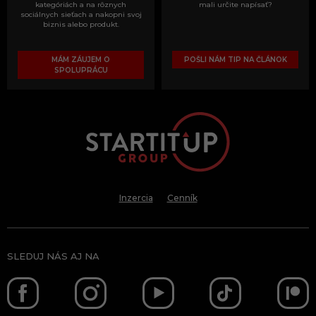
kategóriách a na rôznych
mali určite napísať?
sociálnych sieťach a nakopni svoj
biznis alebo produkt.
MÁM ZÁUJEM O
POŠLI NÁM TIP NA ČLÁNOK
SPOLUPRÁCU
Inzercia
Cenník
SLEDUJ NÁS AJ NA