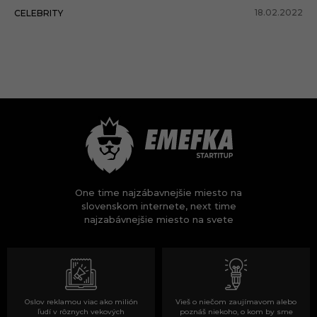
18.02.2022
CELEBRITY
One time najzábavnejšie miesto na
slovenskom internete, next time
najzabávnejšie miesto na svete
Oslov reklamou viac ako milión
Vieš o niečom zaujímavom alebo
ľudí v rôznych vekových
poznáš niekoho, o kom by sme