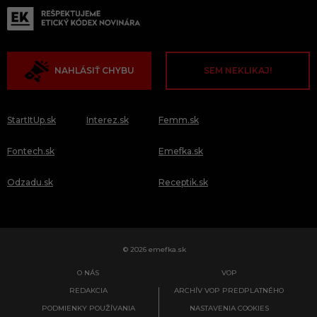
NAHLÁSIŤ CHYBU
SEM NEKLIKAJ!
StartItUp.sk
Interez.sk
Femm.sk
Fontech.sk
Emefka.sk
Odzadu.sk
Receptik.sk
© 2026 emefka.sk
O NÁS
VOP
REDAKCIA
ARCHÍV VOP PREDPLATNÉHO
PODMIENKY POUŽÍVANIA
NASTAVENIA COOKIES