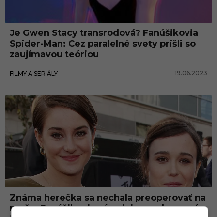
Je Gwen Stacy transrodová? Fanúšikovia
Spider-Man: Cez paralelné svety prišli so
zaujímavou teóriou
19.06.2023
FILMY A SERIÁLY
Celebrity
Známa herečka sa nechala preoperovať na
muža. Fanúšikovia sú najviac prekvapení z