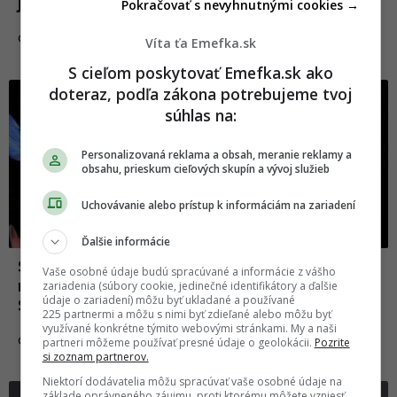
jeho hlasu
Pokračovať s nevyhnutnými cookies →
18.05.2023
CELEBRITY
Víta ťa Emefka.sk
S cieľom poskytovať Emefka.sk ako
doteraz, podľa zákona potrebujeme tvoj
súhlas na:
Personalizovaná reklama a obsah, meranie reklamy a
obsahu, prieskum cieľových skupín a vývoj služieb
Uchovávanie alebo prístup k informáciám na zariadení
Ďalšie informácie
Slovenská transgender DJka B-Complex si
Vaše osobné údaje budú spracúvané a informácie z vášho
nechala spraviť prsia. Toto odkazuje
zariadenia (súbory cookie, jedinečné identifikátory a ďalšie
údaje o zariadení) môžu byť ukladané a používané
Slovákom
225 partnermi a môžu s nimi byť zdieľané alebo môžu byť
využívané konkrétne týmito webovými stránkami. My a naši
23.03.2023
CELEBRITY
partneri môžeme používať presné údaje o geolokácii.
Pozrite
si zoznam partnerov.
Niektorí dodávatelia môžu spracúvať vaše osobné údaje na
základe oprávneného záujmu, proti ktorému môžete vzniesť