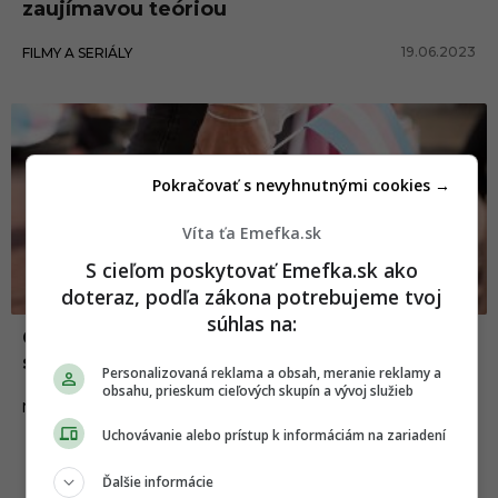
zaujímavou teóriou
19.06.2023
FILMY A SERIÁLY
Pokračovať s nevyhnutnými cookies →
Víta ťa Emefka.sk
S cieľom poskytovať Emefka.sk ako
doteraz, podľa zákona potrebujeme tvoj
súhlas na:
Cez ukrajinské hranice odmietli pustiť
stovky transrodových žien
Personalizovaná reklama a obsah, meranie reklamy a
obsahu, prieskum cieľových skupín a vývoj služieb
22.03.2022
NEWS
Uchovávanie alebo prístup k informáciám na zariadení
Ďalšie informácie