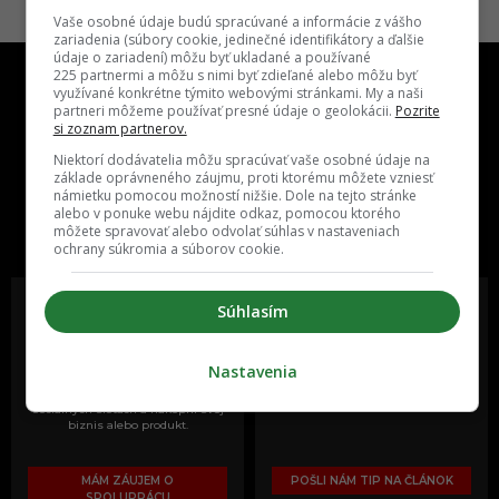
Vaše osobné údaje budú spracúvané a informácie z vášho
zariadenia (súbory cookie, jedinečné identifikátory a ďalšie
údaje o zariadení) môžu byť ukladané a používané
225 partnermi a môžu s nimi byť zdieľané alebo môžu byť
využívané konkrétne týmito webovými stránkami. My a naši
partneri môžeme používať presné údaje o geolokácii.
Pozrite
si zoznam partnerov.
Niektorí dodávatelia môžu spracúvať vaše osobné údaje na
základe oprávneného záujmu, proti ktorému môžete vzniesť
One time najzábavnejšie miesto na
námietku pomocou možností nižšie. Dole na tejto stránke
slovenskom internete, next time
alebo v ponuke webu nájdite odkaz, pomocou ktorého
môžete spravovať alebo odvolať súhlas v nastaveniach
najzabávnejšie miesto na svete
ochrany súkromia a súborov cookie.
Súhlasím
Oslov reklamou viac ako milión
Vieš o niečom zaujímavom alebo
Nastavenia
ľudí v rôznych vekových
poznáš niekoho, o kom by sme
kategóriách a na rôznych
mali určite napísať?
sociálnych sieťach a nakopni svoj
biznis alebo produkt.
MÁM ZÁUJEM O
POŠLI NÁM TIP NA ČLÁNOK
SPOLUPRÁCU