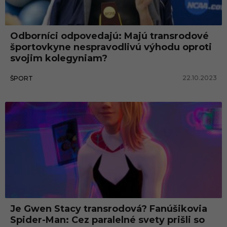
r
o
Odborníci odpovedajú: Majú transrodové
d
športovkyne nespravodlivú výhodu oproti
o
svojim kolegyniam?
v
22.10.2023
ŠPORT
é
ž
e
n
y
Je Gwen Stacy transrodová? Fanúšikovia
Spider-Man: Cez paralelné svety prišli so