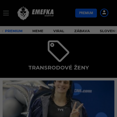
PREMIUM
PREMIUM
MEME
VIRAL
ZÁBAVA
SLOVEN
TRANSRODOVÉ ŽENY
t
r
a
n
s