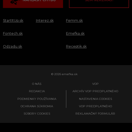
StartItUp.sk
Interez.sk
Femm.sk
Fontech.sk
Emefka.sk
Odzadu.sk
Receptik.sk
© 2026 emefka.sk
O NÁS
VOP
REDAKCIA
ARCHÍV VOP PREDPLATNÉHO
PODMIENKY POUŽÍVANIA
NASTAVENIA COOKIES
OCHRANA SÚKROMIA
VOP PREDPLATNÉHO
SÚBORY COOKIES
REKLAMAČNÝ FORMULÁR