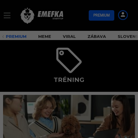
PREMIUM
PREMIUM
MEME
VIRAL
ZÁBAVA
SLOVEN
TRÉNING
t
r
é
n
i