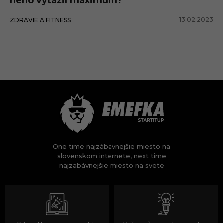
neho vyťažil maximum?
13.02.2023
ZDRAVIE A FITNESS
One time najzábavnejšie miesto na
slovenskom internete, next time
najzabávnejšie miesto na svete