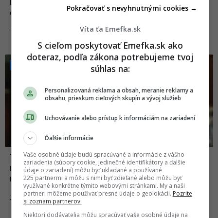
nevýhody každého z nich a odporúčania,
Pokračovať s nevyhnutnými cookies →
čo sa kedy oplatí zaradiť
Víta ťa Emefka.sk
06.08.2024
TIPY A TRIKY
S cieľom poskytovať Emefka.sk ako
doteraz, podľa zákona potrebujeme tvoj
súhlas na:
Personalizovaná reklama a obsah, meranie reklamy a
obsahu, prieskum cieľových skupín a vývoj služieb
Uchovávanie alebo prístup k informáciám na zariadení
Ďalšie informácie
Vaše osobné údaje budú spracúvané a informácie z vášho
10 zvierat, ktoré sú medzi ľuďmi
zariadenia (súbory cookie, jedinečné identifikátory a ďalšie
najobľúbenejšie. Prečo odborník
údaje o zariadení) môžu byť ukladané a používané
neodporúča ako prvé zvieratko mačku?
225 partnermi a môžu s nimi byť zdieľané alebo môžu byť
využívané konkrétne týmito webovými stránkami. My a naši
partneri môžeme používať presné údaje o geolokácii.
Pozrite
05.02.2024
ZVIERATÁ
si zoznam partnerov.
Niektorí dodávatelia môžu spracúvať vaše osobné údaje na