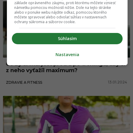
základe oprávneného záujmu, proti ktorému môžete vzniesť
námietku pomocou možností nižšie. Dole na tejto stránke
alebo v ponuke webu nájdite odkaz, pomocou ktorého
môžete spravovať alebo odvolať súhlas v nastaveniach
ochrany súkromia a súborov cookie.
Súhlasím
Nastavenia
Čo by si mal jesť pred a po tréningu, aby si
z neho vyťažil maximum?
13.01.2024
ZDRAVIE A FITNESS