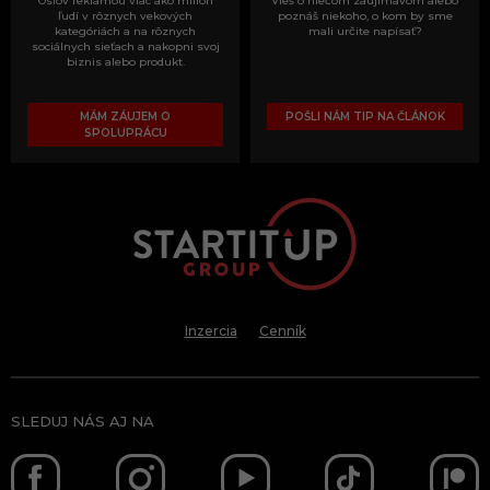
Oslov reklamou viac ako milión
Vieš o niečom zaujímavom alebo
ľudí v rôznych vekových
poznáš niekoho, o kom by sme
kategóriách a na rôznych
mali určite napísať?
sociálnych sieťach a nakopni svoj
biznis alebo produkt.
MÁM ZÁUJEM O
POŠLI NÁM TIP NA ČLÁNOK
SPOLUPRÁCU
Inzercia
Cenník
SLEDUJ NÁS AJ NA