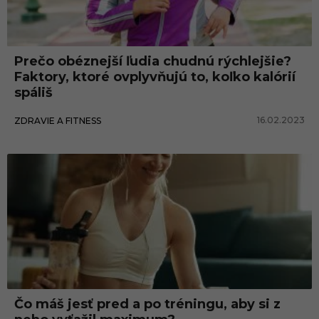
Prečo obéznejší ľudia chudnú rýchlejšie?
Faktory, ktoré ovplyvňujú to, koľko kalórií
spáliš
16.02.2023
ZDRAVIE A FITNESS
Čo máš jesť pred a po tréningu, aby si z