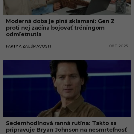
n
g
Moderná doba je plná sklamaní: Gen Z
proti nej začína bojovať tréningom
odmietnutia
08.11.2025
FAKTY A ZAUJÍMAVOSTI
Sedemhodinová ranná rutina: Takto sa
pripravuje Bryan Johnson na nesmrteľnosť