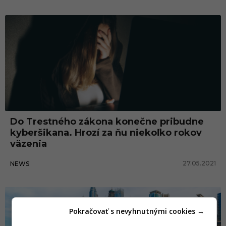
Do Trestného zákona konečne pribudne
kyberšikana. Hrozí za ňu niekoľko rokov
väzenia
27.05.2021
NEWS
Pokračovať s nevyhnutnými cookies →