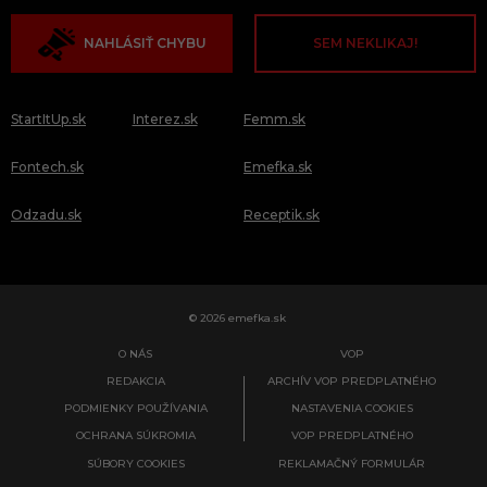
NAHLÁSIŤ CHYBU
SEM NEKLIKAJ!
StartItUp.sk
Interez.sk
Femm.sk
Fontech.sk
Emefka.sk
Odzadu.sk
Receptik.sk
© 2026 emefka.sk
O NÁS
VOP
REDAKCIA
ARCHÍV VOP PREDPLATNÉHO
PODMIENKY POUŽÍVANIA
NASTAVENIA COOKIES
OCHRANA SÚKROMIA
VOP PREDPLATNÉHO
SÚBORY COOKIES
REKLAMAČNÝ FORMULÁR