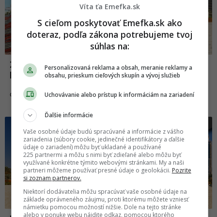
Víta ťa Emefka.sk
S cieľom poskytovať Emefka.sk ako
doteraz, podľa zákona potrebujeme tvoj
súhlas na:
Zákaz nadávania či maku. Bizarné zákony,
Personalizovaná reklama a obsah, meranie reklamy a
ktoré ťa v Dubaji môžu dostať do väzenia
obsahu, prieskum cieľových skupín a vývoj služieb
08.04.2021
Uchovávanie alebo prístup k informáciám na zariadení
CESTOVANIE
Ďalšie informácie
Fakty a zaujímavosti
Vaše osobné údaje budú spracúvané a informácie z vášho
zariadenia (súbory cookie, jedinečné identifikátory a ďalšie
údaje o zariadení) môžu byť ukladané a používané
225 partnermi a môžu s nimi byť zdieľané alebo môžu byť
využívané konkrétne týmito webovými stránkami. My a naši
partneri môžeme používať presné údaje o geolokácii.
Pozrite
si zoznam partnerov.
Niektorí dodávatelia môžu spracúvať vaše osobné údaje na
základe oprávneného záujmu, proti ktorému môžete vzniesť
námietku pomocou možností nižšie. Dole na tejto stránke
alebo v ponuke webu nájdite odkaz, pomocou ktorého