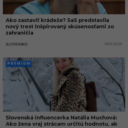
n
ý
Ako zastaviť krádeže? SaS predstavila
z
nový trest inšpirovaný skúsenosťami zo
á
zahraničia
k
06.11.2025
SLOVENSKO
o
n
Slovenská influencerka Natália Muchová:
Ako žena vraj strácam určitú hodnotu, ak