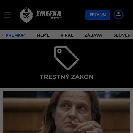
PREMIUM
PREMIUM
MEME
VIRAL
ZÁBAVA
SLOVEN
TRESTNÝ ZÁKON
t
r
e
s
t