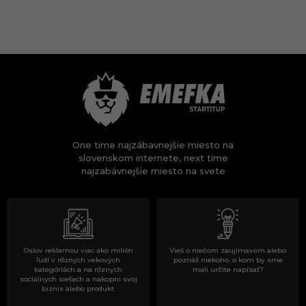
One time najzábavnejšie miesto na
slovenskom internete, next time
najzabávnejšie miesto na svete
Oslov reklamou viac ako milión
Vieš o niečom zaujímavom alebo
ľudí v rôznych vekových
poznáš niekoho, o kom by sme
kategóriách a na rôznych
mali určite napísať?
sociálnych sieťach a nakopni svoj
biznis alebo produkt.