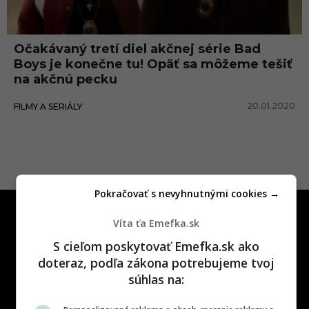
d
i
Očakávaný tretí diel akčnej série Bad
e
Boys je konečne tu! Opäť sa môžeme tešiť
l
na akčnú pecku
20.01.2020
FILMY A SERIÁLY
Pokračovať s nevyhnutnými cookies →
Víta ťa Emefka.sk
S cieľom poskytovať Emefka.sk ako
doteraz, podľa zákona potrebujeme tvoj
súhlas na:
One time najzábavnejšie miesto na
slovenskom internete, next time
najzabávnejšie miesto na svete