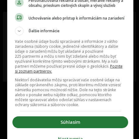
Personalizovaná reklama a obsah, meranie reklamy a
obsahu, prieskum cieľových skupín a vývoj služieb
Uchovávanie alebo prístup k informáciám na zariadení
Ďalšie informácie
Oslov reklamou viac ako milión
Vieš o niečom zaujímavom alebo
ľudí v rôznych vekových
poznáš niekoho, o kom by sme
Vaše osobné údaje budú spracúvané a informácie z vášho
kategóriách a na rôznych
mali určite napísať?
zariadenia (súbory cookie, jedinečné identifikátory a ďalšie
sociálnych sieťach a nakopni svoj
údaje o zariadení) môžu byť ukladané a používané
biznis alebo produkt.
225 partnermi a môžu s nimi byť zdieľané alebo môžu byť
využívané konkrétne týmito webovými stránkami. My a naši
partneri môžeme používať presné údaje o geolokácii.
Pozrite
MÁM ZÁUJEM O
POŠLI NÁM TIP NA ČLÁNOK
si zoznam partnerov.
SPOLUPRÁCU
Niektorí dodávatelia môžu spracúvať vaše osobné údaje na
základe oprávneného záujmu, proti ktorému môžete vzniesť
námietku pomocou možností nižšie. Dole na tejto stránke
alebo v ponuke webu nájdite odkaz, pomocou ktorého
môžete spravovať alebo odvolať súhlas v nastaveniach
ochrany súkromia a súborov cookie.
Súhlasím
Inzercia
Cenník
Nastavenia