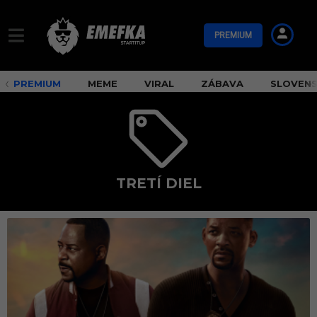
PREMIUM
PREMIUM
MEME
VIRAL
ZÁBAVA
SLOVEN
TRETÍ DIEL
t
r
e
t
í