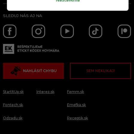
SLEDUJ NÁS AJ NA
NAHLÁSIŤ CHYBU
SEM NEKLIKAJ!
StartItUp.sk
Interez.sk
Femm.sk
Fontech.sk
Emefka.sk
Odzadu.sk
Receptik.sk