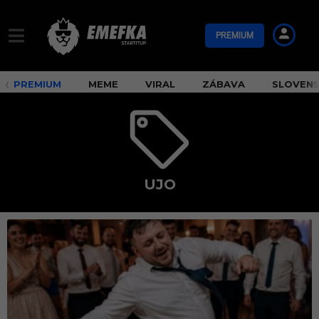
PREMIUM
PREMIUM
MEME
VIRAL
ZÁBAVA
SLOVEN
UJO
u
j
o