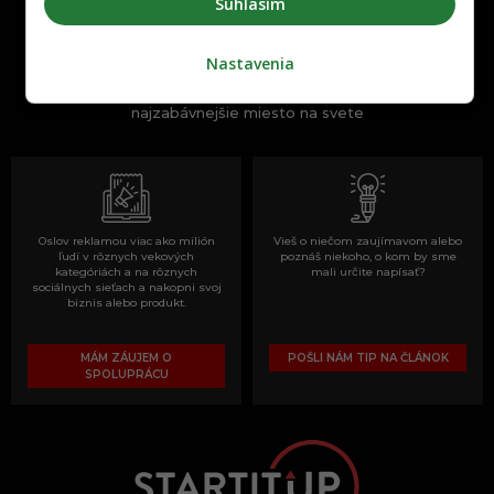
Súhlasím
Nastavenia
One time najzábavnejšie miesto na
slovenskom internete, next time
najzabávnejšie miesto na svete
Oslov reklamou viac ako milión
Vieš o niečom zaujímavom alebo
ľudí v rôznych vekových
poznáš niekoho, o kom by sme
kategóriách a na rôznych
mali určite napísať?
sociálnych sieťach a nakopni svoj
biznis alebo produkt.
MÁM ZÁUJEM O
POŠLI NÁM TIP NA ČLÁNOK
SPOLUPRÁCU