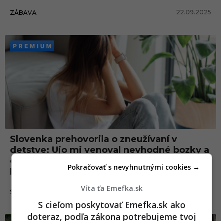
22.09.2025
ZÁBAVA
Slovenka prehovorila o zneužívaní v
detstve: Ujo mi venoval nevhodné bozky a
dotýkal sa ma na miestach, kde by nemal.
Pokračovať s nevyhnutnými cookies →
Najhoršie sa dialo v noci
Víta ťa Emefka.sk
19.01.2024
SLOVENSKO
S cieľom poskytovať Emefka.sk ako
doteraz, podľa zákona potrebujeme tvoj