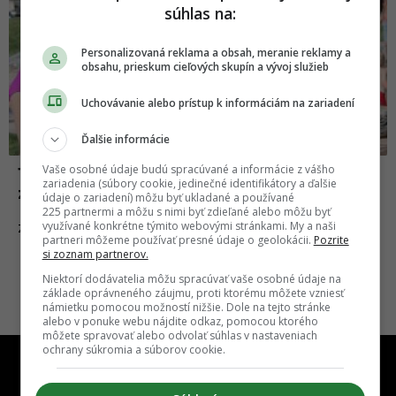
súhlas na:
Personalizovaná reklama a obsah, meranie reklamy a
obsahu, prieskum cieľových skupín a vývoj služieb
Uchovávanie alebo prístup k informáciám na zariadení
Ďalšie informácie
Vaše osobné údaje budú spracúvané a informácie z vášho
15 fotiek dokazujúcich, že humor je
zariadenia (súbory cookie, jedinečné identifikátory a ďalšie
základom prežitia v každej rodine
údaje o zariadení) môžu byť ukladané a používané
225 partnermi a môžu s nimi byť zdieľané alebo môžu byť
využívané konkrétne týmito webovými stránkami. My a naši
05.11.2017
ZÁBAVA
partneri môžeme používať presné údaje o geolokácii.
Pozrite
si zoznam partnerov.
Niektorí dodávatelia môžu spracúvať vaše osobné údaje na
základe oprávneného záujmu, proti ktorému môžete vzniesť
námietku pomocou možností nižšie. Dole na tejto stránke
alebo v ponuke webu nájdite odkaz, pomocou ktorého
môžete spravovať alebo odvolať súhlas v nastaveniach
ochrany súkromia a súborov cookie.