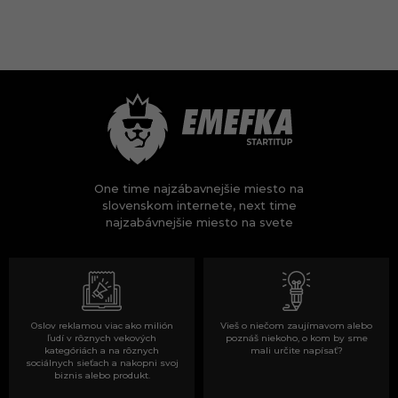
One time najzábavnejšie miesto na
slovenskom internete, next time
najzabávnejšie miesto na svete
Oslov reklamou viac ako milión
Vieš o niečom zaujímavom alebo
ľudí v rôznych vekových
poznáš niekoho, o kom by sme
kategóriách a na rôznych
mali určite napísať?
sociálnych sieťach a nakopni svoj
biznis alebo produkt.