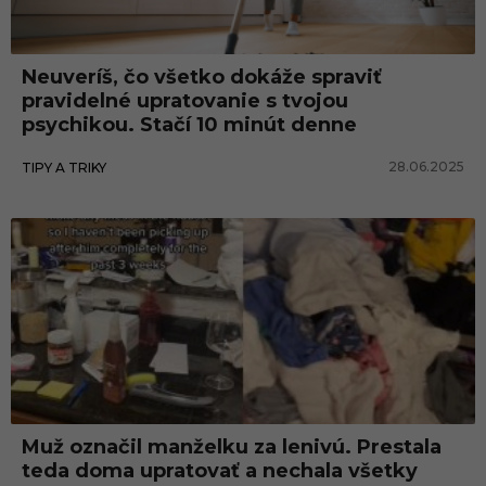
o
v
Neuveríš, čo všetko dokáže spraviť
a
pravidelné upratovanie s tvojou
n
psychikou. Stačí 10 minút denne
i
28.06.2025
TIPY A TRIKY
e
v
d
o
m
á
c
n
o
Muž označil manželku za lenivú. Prestala
teda doma upratovať a nechala všetky
s