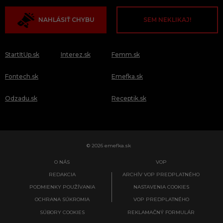
NAHLÁSIŤ CHYBU
SEM NEKLIKAJ!
StartItUp.sk
Interez.sk
Femm.sk
Fontech.sk
Emefka.sk
Odzadu.sk
Receptik.sk
© 2026 emefka.sk
O NÁS
VOP
REDAKCIA
ARCHÍV VOP PREDPLATNÉHO
PODMIENKY POUŽÍVANIA
NASTAVENIA COOKIES
OCHRANA SÚKROMIA
VOP PREDPLATNÉHO
SÚBORY COOKIES
REKLAMAČNÝ FORMULÁR