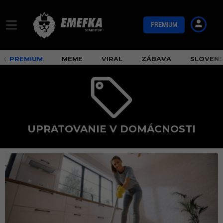
PREMIUM
PREMIUM
MEME
VIRAL
ZÁBAVA
SLOVEN
UPRATOVANIE V DOMÁCNOSTI
u
p
r
a
t