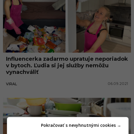
Influencerka zadarmo upratuje neporiadok
v bytoch. Ľudia si jej služby nemôžu
vynachváliť
06.09.2021
VIRAL
Pokračovať s nevyhnutnými cookies →