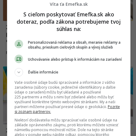
Víta ťa Emefka.sk
S cieľom poskytovať Emefka.sk ako
doteraz, podľa zákona potrebujeme tvoj
Žena bola unavená, že robí všetky domáce
súhlas na:
práce, vyhlásila teda štrajk. Ako to
dopadlo?
Personalizovaná reklama a obsah, meranie reklamy a
obsahu, prieskum cieľových skupín a vývoj služieb
20.03.2021
NEWS
Uchovávanie alebo prístup k informáciám na zariadení
News
Ďalšie informácie
Vaše osobné údaje budú spracúvané a informácie z vášho
zariadenia (súbory cookie, jedinečné identifikátory a ďalšie
údaje o zariadení) môžu byť ukladané a používané
225 partnermi a môžu s nimi byť zdieľané alebo môžu byť
využívané konkrétne týmito webovými stránkami. My a naši
partneri môžeme používať presné údaje o geolokácii.
Pozrite
si zoznam partnerov.
Niektorí dodávatelia môžu spracúvať vaše osobné údaje na
základe oprávneného záujmu, proti ktorému môžete vzniesť
námietku pomocou možností nižšie. Dole na tejto stránke
Žena robila v manželstve všetky domáce
alebo v ponuke webu nájdite odkaz, pomocou ktorého