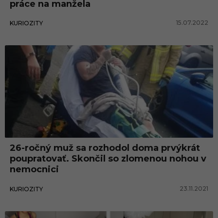
práce na manžela
t
15.07.2022
i
KURIOZITY
26-ročný muž sa rozhodol doma prvýkrát
poupratovať. Skončil so zlomenou nohou v
nemocnici
23.11.2021
KURIOZITY