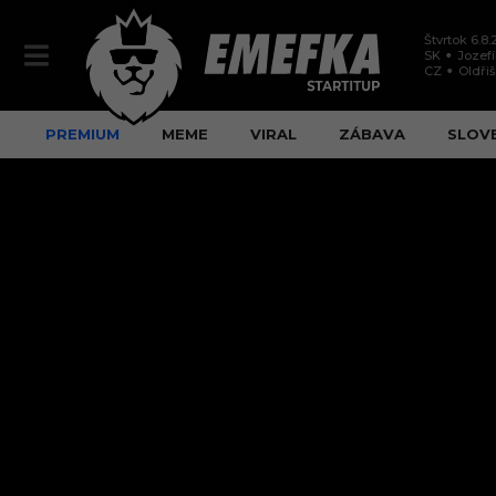
Štvrtok 6.8
SK
Jozef
CZ
Oldři
PREMIUM
MEME
VIRAL
ZÁBAVA
SLOV