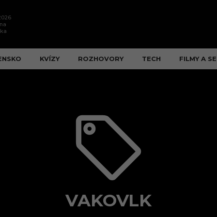
.2026
ína
ška
ENSKO
KVÍZY
ROZHOVORY
TECH
FILMY A SE
VAKOVLK