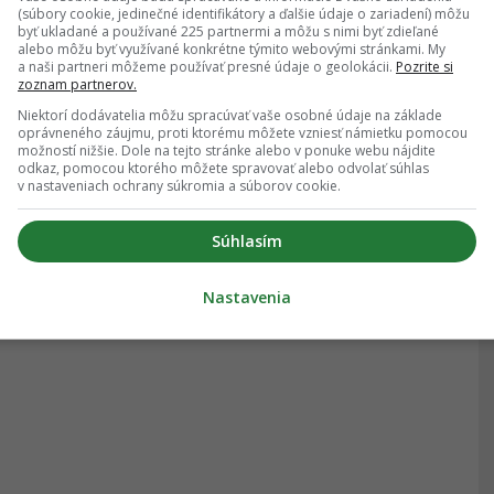
(súbory cookie, jedinečné identifikátory a ďalšie údaje o zariadení) môžu
byť ukladané a používané 225 partnermi a môžu s nimi byť zdieľané
alebo môžu byť využívané konkrétne týmito webovými stránkami. My
a naši partneri môžeme používať presné údaje o geolokácii.
Pozrite si
zoznam partnerov.
Niektorí dodávatelia môžu spracúvať vaše osobné údaje na základe
oprávneného záujmu, proti ktorému môžete vzniesť námietku pomocou
možností nižšie. Dole na tejto stránke alebo v ponuke webu nájdite
odkaz, pomocou ktorého môžete spravovať alebo odvolať súhlas
v nastaveniach ochrany súkromia a súborov cookie.
Súhlasím
Nastavenia