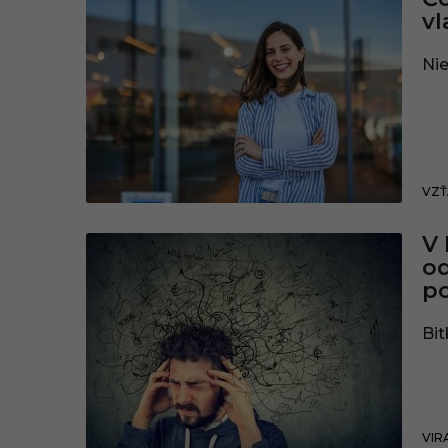
vl
Nie
VZŤ
V 
od
p
Bit
VIR