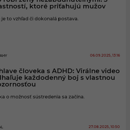
astností, ktoré priťahujú mužov
 je to vzhľad či dokonalá postava.
06.09.2025
, 13:16
AHY
hlave človeka s ADHD: Virálne video
haľuje každodenný boj s vlastnou
ozornosťou
ka o možnosť sústredenia sa začína.
27.08.2025
, 10:50
AL