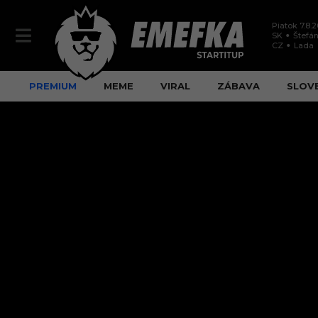
Piatok 7.8.
SK
Štefán
CZ
Lada
PREMIUM
MEME
VIRAL
ZÁBAVA
SLOV