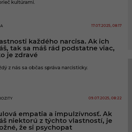
rieč kultúrami.
17.07.2025
, 08:17
DA
astnosti každého narcisa. Ak ich
š, tak sa máš rád podstatne viac,
o je zdravé
dý z nás sa občas správa narcisticky.
09.07.2025
, 08:22
IOZITY
lová empatia a impulzívnosť. Ak
š niektorú z týchto vlastností, je
žné, že si psychopat