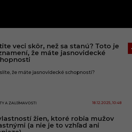
tite veci skôr, než sa stanú? Toto je
znamení, že máte jasnovidecké
hopnosti
líte, že máte jasnovidecké schopnosti?
18.12.2025
, 10:48
TY A ZAUJÍMAVOSTI
vlastností žien, ktoré robia mužov
astnými (a nie je to vzhľad ani