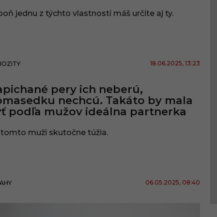
oň jednu z týchto vlastností máš určite aj ty.
18.06.2025
, 13:23
IOZITY
pichané pery ich neberú,
omasedku nechcú. Takáto by mala
ť podľa mužov ideálna partnerka
tomto muži skutočne túžia.
06.05.2025
, 08:40
AHY