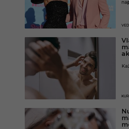
nap
VE
Vl
má
ak
Kaž
KUR
Nu
má
mo