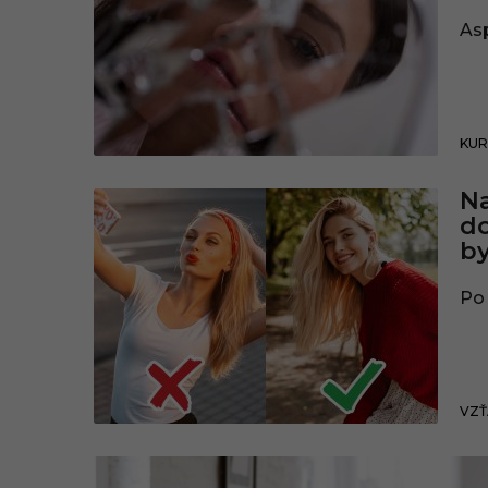
Asp
KUR
Na
d
by
Po 
VZŤ