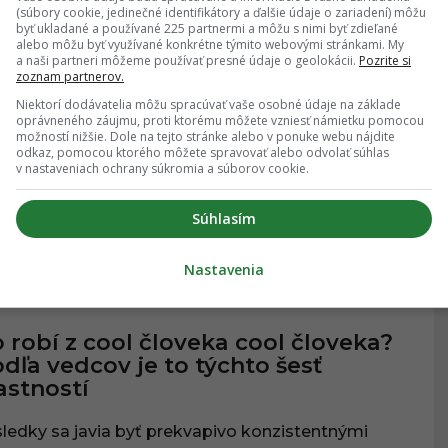
(súbory cookie, jedinečné identifikátory a ďalšie údaje o zariadení) môžu
23.08.2025
, 08:44
byť ukladané a používané 225 partnermi a môžu s nimi byť zdieľané
alebo môžu byť využívané konkrétne týmito webovými stránkami. My
a naši partneri môžeme používať presné údaje o geolokácii.
Pozrite si
zoznam partnerov.
pické vlastnosti Slovákov: Niektorú
Niektorí dodávatelia môžu spracúvať vaše osobné údaje na základe
týchto máš geneticky vo svojej
oprávneného záujmu, proti ktorému môžete vzniesť námietku pomocou
možností nižšie. Dole na tejto stránke alebo v ponuke webu nájdite
vahe určite aj ty
odkaz, pomocou ktorého môžete spravovať alebo odvolať súhlas
v nastaveniach ochrany súkromia a súborov cookie.
ýmito vlastnosťami sa ako Slovák narodíš.
Súhlasím
Nastavenia
20.08.2025
, 08:38
VENSKO
 robí z cool človeka cool človeka?
dľa vedcov je to týchto šesť
astností
ledky sa javia byť prekvapivo konzistentnými