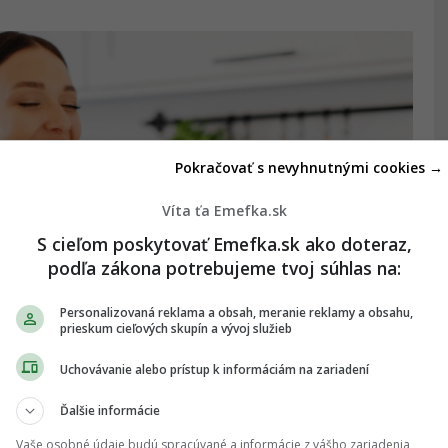
Pokračovať s nevyhnutnými cookies →
Víta ťa Emefka.sk
S cieľom poskytovať Emefka.sk ako doteraz,
podľa zákona potrebujeme tvoj súhlas na:
Personalizovaná reklama a obsah, meranie reklamy a obsahu,
prieskum cieľových skupín a vývoj služieb
adí obľúbená pizza. Výsledky ťa
Uchovávanie alebo prístup k informáciám na zariadení
Ďalšie informácie
e je len o chuti.
Vaše osobné údaje budú spracúvané a informácie z vášho zariadenia