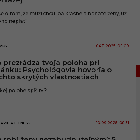
niaze)
šé o tom, že muži chcú iba krásne a bohaté ženy, už
no neplatí.
04.11.2025
, 09:09
AHY
 prezrádza tvoja poloha pri
ánku: Psychológovia hovoria o
chto skrytých vlastnostiach
kej polohe spíš ty?
10.09.2025
, 08:51
AVIE A FITNESS
 robí ženy nezabudnuteľnými: 5