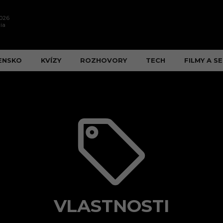
2026
ia
ENSKO
KVÍZY
ROZHOVORY
TECH
FILMY A SE
VLASTNOSTI