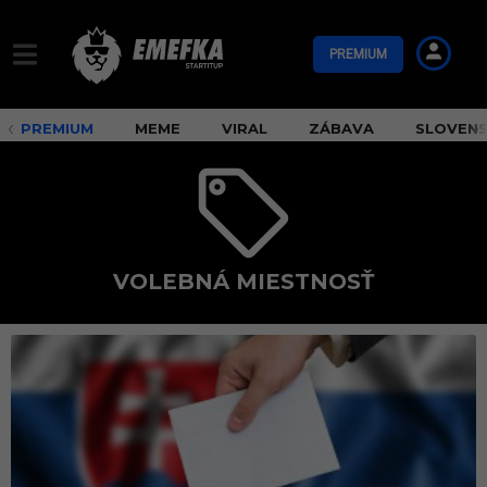
PREMIUM
PREMIUM
MEME
VIRAL
ZÁBAVA
SLOVEN
VOLEBNÁ MIESTNOSŤ
v
o
l
e
b