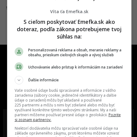
30.09.2023
SLOVENSKO
Víta ťa Emefka.sk
S cieľom poskytovať Emefka.sk ako
doteraz, podľa zákona potrebujeme tvoj
súhlas na:
Personalizovaná reklama a obsah, meranie reklamy a
obsahu, prieskum cieľových skupín a vývoj služieb
Uchovávanie alebo prístup k informáciám na zariadení
Ďalšie informácie
One time najzábavnejšie miesto na
Vaše osobné údaje budú spracúvané a informácie z vášho
slovenskom internete, next time
zariadenia (súbory cookie, jedinečné identifikátory a ďalšie
najzabávnejšie miesto na svete
údaje o zariadení) môžu byť ukladané a používané
225 partnermi a môžu s nimi byť zdieľané alebo môžu byť
využívané konkrétne týmito webovými stránkami. My a naši
partneri môžeme používať presné údaje o geolokácii.
Pozrite
si zoznam partnerov.
Niektorí dodávatelia môžu spracúvať vaše osobné údaje na
základe oprávneného záujmu, proti ktorému môžete vzniesť
Oslov reklamou viac ako milión
Vieš o niečom zaujímavom alebo
ľudí v rôznych vekových
poznáš niekoho, o kom by sme