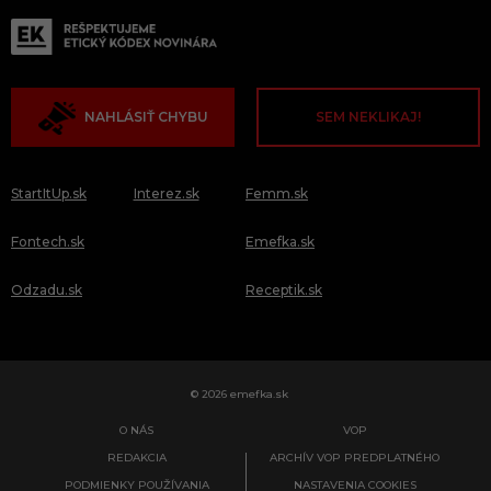
NAHLÁSIŤ CHYBU
SEM NEKLIKAJ!
StartItUp.sk
Interez.sk
Femm.sk
Fontech.sk
Emefka.sk
Odzadu.sk
Receptik.sk
© 2026 emefka.sk
O NÁS
VOP
REDAKCIA
ARCHÍV VOP PREDPLATNÉHO
PODMIENKY POUŽÍVANIA
NASTAVENIA COOKIES