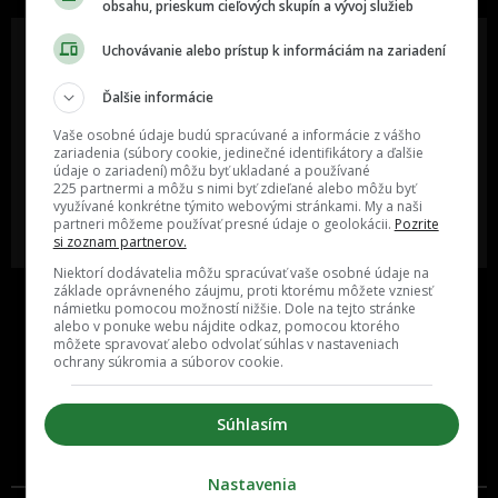
obsahu, prieskum cieľových skupín a vývoj služieb
Uchovávanie alebo prístup k informáciám na zariadení
Ďalšie informácie
Oslov reklamou viac ako milión
Vieš o niečom zaujímavom alebo
ľudí v rôznych vekových
poznáš niekoho, o kom by sme
Vaše osobné údaje budú spracúvané a informácie z vášho
kategóriách a na rôznych
mali určite napísať?
sociálnych sieťach a nakopni svoj
zariadenia (súbory cookie, jedinečné identifikátory a ďalšie
biznis alebo produkt.
údaje o zariadení) môžu byť ukladané a používané
225 partnermi a môžu s nimi byť zdieľané alebo môžu byť
využívané konkrétne týmito webovými stránkami. My a naši
MÁM ZÁUJEM O
POŠLI NÁM TIP NA ČLÁNOK
partneri môžeme používať presné údaje o geolokácii.
Pozrite
SPOLUPRÁCU
si zoznam partnerov.
Niektorí dodávatelia môžu spracúvať vaše osobné údaje na
základe oprávneného záujmu, proti ktorému môžete vzniesť
námietku pomocou možností nižšie. Dole na tejto stránke
alebo v ponuke webu nájdite odkaz, pomocou ktorého
môžete spravovať alebo odvolať súhlas v nastaveniach
ochrany súkromia a súborov cookie.
Súhlasím
Inzercia
Cenník
Nastavenia