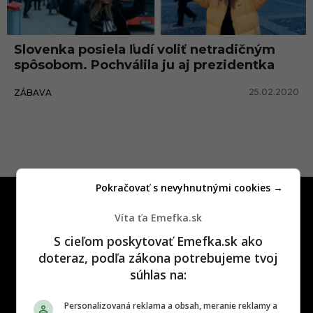
Slovenka posiela ľudí voliť netradičným
spôsobom. Pochválila ju aj prezidentka
25.02.2020
ZÁBAVA
Pokračovať s nevyhnutnými cookies →
Víta ťa Emefka.sk
S cieľom poskytovať Emefka.sk ako
doteraz, podľa zákona potrebujeme tvoj
One time najzábavnejšie miesto na
súhlas na:
slovenskom internete, next time
najzabávnejšie miesto na svete
Personalizovaná reklama a obsah, meranie reklamy a