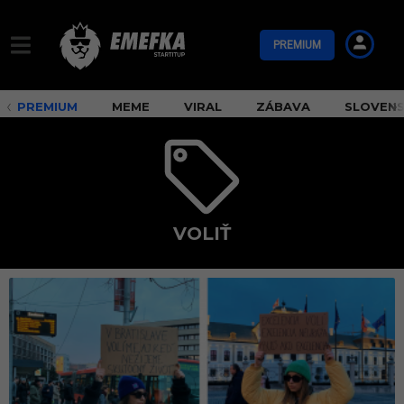
PREMIUM
PREMIUM
MEME
VIRAL
ZÁBAVA
SLOVEN
VOLIŤ
v
o
l
i
ť