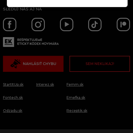
SLEDUJ NÁS AJ NA
NAHLÁSIŤ CHYBU
SEM NEKLIKAJ!
StartItUp.sk
Interez.sk
Femm.sk
Fontech.sk
Emefka.sk
Odzadu.sk
Receptik.sk