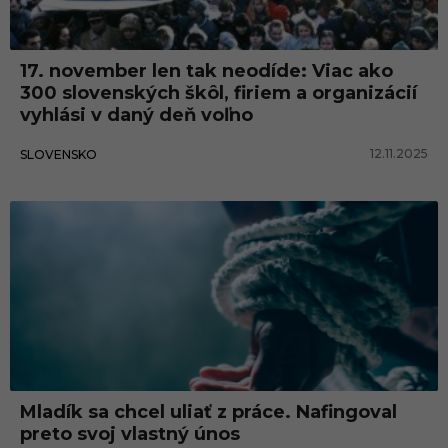
d
e
17. november len tak neodíde: Viac ako
ň
300 slovenských škôl, firiem a organizácií
vyhlási v daný deň voľno
12.11.2025
SLOVENSKO
Mladík sa chcel uliať z práce. Nafingoval
preto svoj vlastný únos