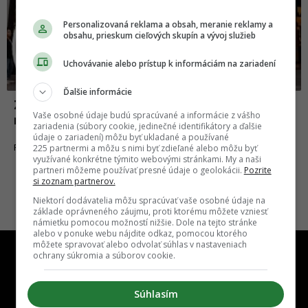
Personalizovaná reklama a obsah, meranie reklamy a
obsahu, prieskum cieľových skupín a vývoj služieb
Uchovávanie alebo prístup k informáciám na zariadení
Ďalšie informácie
Zvláštne pracovné pozície, o ktorých by si
Vaše osobné údaje budú spracúvané a informácie z vášho
nepovedal, že človeka naozaj uživia
zariadenia (súbory cookie, jedinečné identifikátory a ďalšie
údaje o zariadení) môžu byť ukladané a používané
30.11.2018
225 partnermi a môžu s nimi byť zdieľané alebo môžu byť
FAKTY A ZAUJÍMAVOSTI
využívané konkrétne týmito webovými stránkami. My a naši
partneri môžeme používať presné údaje o geolokácii.
Pozrite
si zoznam partnerov.
Niektorí dodávatelia môžu spracúvať vaše osobné údaje na
základe oprávneného záujmu, proti ktorému môžete vzniesť
námietku pomocou možností nižšie. Dole na tejto stránke
alebo v ponuke webu nájdite odkaz, pomocou ktorého
môžete spravovať alebo odvolať súhlas v nastaveniach
ochrany súkromia a súborov cookie.
Súhlasím