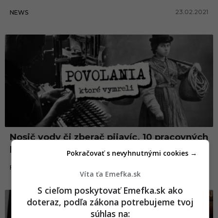
23.02.2021
NEWS
Nosič vody či zberač pijavíc. 10 pracovných
pozícií, ktoré dnes už neexistujú (2. časť)
Pokračovať s nevyhnutnými cookies →
09.05.2020
FAKTY A ZAUJÍMAVOSTI
Víta ťa Emefka.sk
S cieľom poskytovať Emefka.sk ako
doteraz, podľa zákona potrebujeme tvoj
súhlas na: