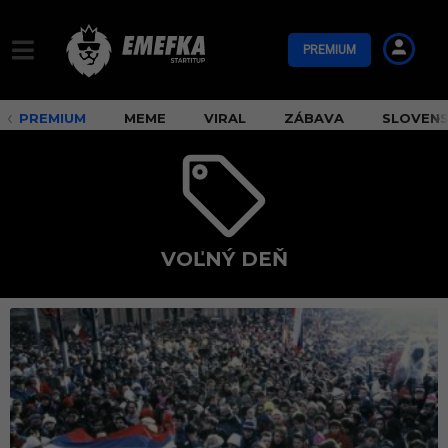
PREMIUM
PREMIUM
MEME
VIRAL
ZÁBAVA
SLOVEN
VOĽNÝ DEŇ
v
o
ľ
n
ý