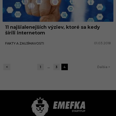
11 najšialenejších výziev, ktoré sa kedy
šírili internetom
01.03.2018
FAKTY A ZAUJÍMAVOSTI
<
1
…
3
4
Ďalšia >