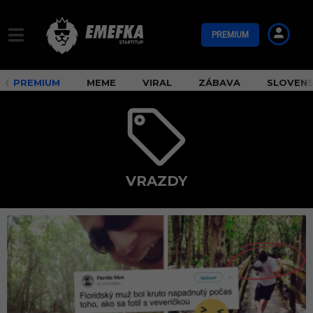
PREMIUM
PREMIUM
MEME
VIRAL
ZÁBAVA
SLOVEN
VRAZDY
v
r
a
z
d