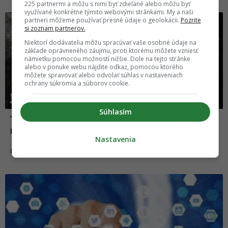
225 partnermi a môžu s nimi byť zdieľané alebo môžu byť
využívané konkrétne týmito webovými stránkami. My a naši
partneri môžeme používať presné údaje o geolokácii.
Pozrite
si zoznam partnerov.
Niektorí dodávatelia môžu spracúvať vaše osobné údaje na
základe oprávneného záujmu, proti ktorému môžete vzniesť
námietku pomocou možností nižšie. Dole na tejto stránke
alebo v ponuke webu nájdite odkaz, pomocou ktorého
môžete spravovať alebo odvolať súhlas v nastaveniach
ochrany súkromia a súborov cookie.
Súhlasím
10 priznaní od sériových vrahov, ktoré vás
nenechajú kľudnými
Nastavenia
23.03.2018
ĽUDIA