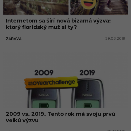
y
Internetom sa šíri nová bizarná výzva:
ktorý floridský muž si ty?
29.03.2019
ZÁBAVA
2009 vs. 2019. Tento rok má svoju prvú
veľkú výzvu