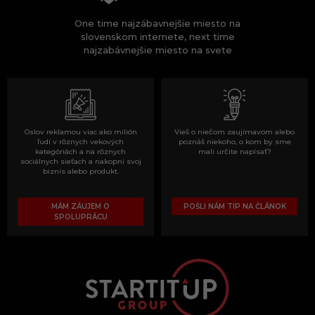
One time najzábavnejšie miesto na
slovenskom internete, next time
najzabávnejšie miesto na svete
Oslov reklamou viac ako milión
Vieš o niečom zaujímavom alebo
ľudí v rôznych vekových
poznáš niekoho, o kom by sme
kategóriách a na rôznych
mali určite napísať?
sociálnych sieťach a nakopni svoj
biznis alebo produkt.
MÁM ZÁUJEM O
POŠLI NÁM TIP NA ČLÁNOK
SPOLUPRÁCU