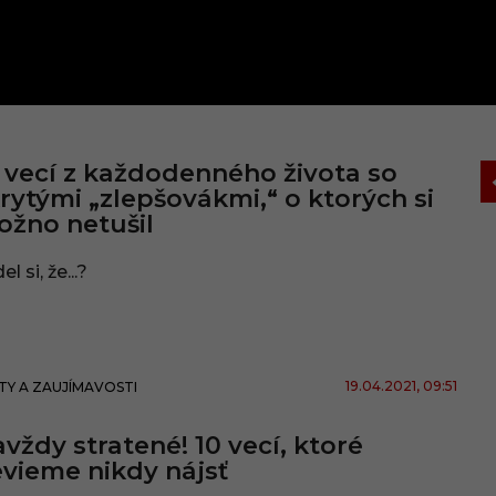
 vecí z každodenného života so
rytými „zlepšovákmi,“ o ktorých si
žno netušil
el si, že...?
19.04.2021
, 09:51
TY A ZAUJÍMAVOSTI
vždy stratené! 10 vecí, ktoré
vieme nikdy nájsť