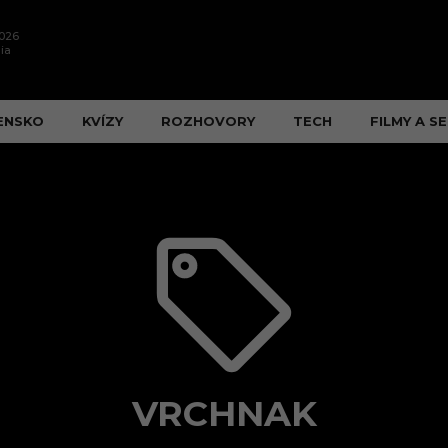
2026
ia
ENSKO
KVÍZY
ROZHOVORY
TECH
FILMY A SE
VRCHNAK