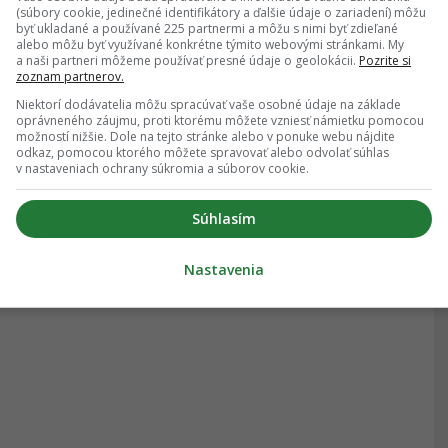
(súbory cookie, jedinečné identifikátory a ďalšie údaje o zariadení) môžu
byť ukladané a používané 225 partnermi a môžu s nimi byť zdieľané
alebo môžu byť využívané konkrétne týmito webovými stránkami. My
a naši partneri môžeme používať presné údaje o geolokácii.
Pozrite si
zoznam partnerov.
Niektorí dodávatelia môžu spracúvať vaše osobné údaje na základe
oprávneného záujmu, proti ktorému môžete vzniesť námietku pomocou
možností nižšie. Dole na tejto stránke alebo v ponuke webu nájdite
odkaz, pomocou ktorého môžete spravovať alebo odvolať súhlas
v nastaveniach ochrany súkromia a súborov cookie.
Súhlasím
Nastavenia