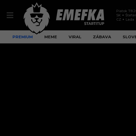
Piatok 7.8.
SK
Štefán
CZ
Lada
PREMIUM
MEME
VIRAL
ZÁBAVA
SLOV