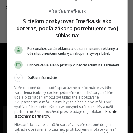
04.02.2025
ZAHRANIČIE
Víta ťa Emefka.sk
S cieľom poskytovať Emefka.sk ako
doteraz, podľa zákona potrebujeme tvoj
súhlas na:
Personalizovaná reklama a obsah, meranie reklamy a
obsahu, prieskum cieľových skupín a vývoj služieb
Uchovávanie alebo prístup k informáciám na zariadení
Ďalšie informácie
One time najzábavnejšie miesto na
Vaše osobné údaje budú spracúvané a informácie z vášho
slovenskom internete, next time
zariadenia (súbory cookie, jedinečné identifikátory a ďalšie
najzabávnejšie miesto na svete
údaje o zariadení) môžu byť ukladané a používané
225 partnermi a môžu s nimi byť zdieľané alebo môžu byť
využívané konkrétne týmito webovými stránkami. My a naši
partneri môžeme používať presné údaje o geolokácii.
Pozrite
si zoznam partnerov.
Niektorí dodávatelia môžu spracúvať vaše osobné údaje na
základe oprávneného záujmu, proti ktorému môžete vzniesť
Oslov reklamou viac ako milión
Vieš o niečom zaujímavom alebo
ľudí v rôznych vekových
poznáš niekoho, o kom by sme