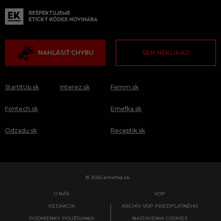
NAHLÁSIŤ CHYBU
SEM NEKLIKAJ!
StartItUp.sk
Interez.sk
Femm.sk
Fontech.sk
Emefka.sk
Odzadu.sk
Receptik.sk
© 2026 emefka.sk
O NÁS
VOP
REDAKCIA
ARCHÍV VOP PREDPLATNÉHO
PODMIENKY POUŽÍVANIA
NASTAVENIA COOKIES