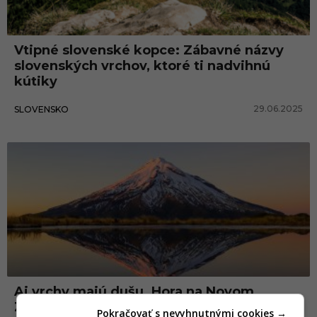
Vtipné slovenské kopce: Zábavné názvy
slovenských vrchov, ktoré ti nadvihnú
kútiky
29.06.2025
SLOVENSKO
Aj vrchy majú dušu. Hora na Novom
Zélande získala práva ako človek
Pokračovať s nevyhnutnými cookies →