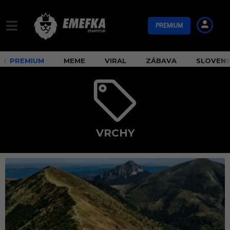
PREMIUM
PREMIUM
MEME
VIRAL
ZÁBAVA
SLOVEN
VRCHY
v
r
c
h
y