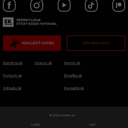
NAHLÁSIŤ CHYBU
SEM NEKLIKAJ!
StartItUp.sk
Interez.sk
Femm.sk
Fontech.sk
Emefka.sk
Odzadu.sk
Receptik.sk
© 2026 emefka.sk
O NÁS
VOP