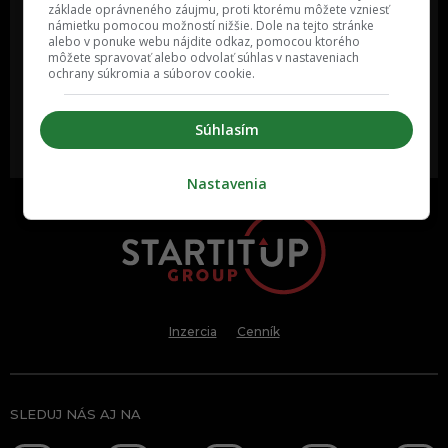
základe oprávneného záujmu, proti ktorému môžete vzniesť
námietku pomocou možností nižšie. Dole na tejto stránke
Oslov reklamou viac ako milión
Vieš o niečom zaujímavom alebo
alebo v ponuke webu nájdite odkaz, pomocou ktorého
ľudí v rôznych vekových
poznáš niekoho, o kom by sme
môžete spravovať alebo odvolať súhlas v nastaveniach
kategóriách a na rôznych
mali určite napísať?
sociálnych sieťach a nakopni svoj
ochrany súkromia a súborov cookie.
biznis alebo produkt.
Súhlasím
MÁM ZÁUJEM O
POŠLI NÁM TIP NA ČLÁNOK
SPOLUPRÁCU
Nastavenia
Inzercia
Cenník
SLEDUJ NÁS AJ NA