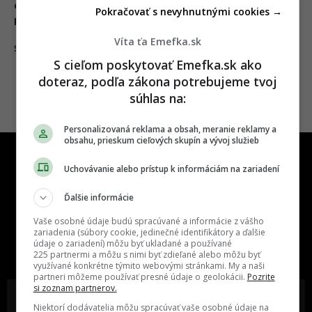
obchodov úplne zmizne vec, ktorá je pre
Pokračovať s nevyhnutnými cookies →
nás už samozrejmosťou
Víta ťa Emefka.sk
13.02.2025
SLOVENSKO
S cieľom poskytovať Emefka.sk ako
doteraz, podľa zákona potrebujeme tvoj
súhlas na:
Personalizovaná reklama a obsah, meranie reklamy a
obsahu, prieskum cieľových skupín a vývoj služieb
Uchovávanie alebo prístup k informáciám na zariadení
Ďalšie informácie
Vaše osobné údaje budú spracúvané a informácie z vášho
One time najzábavnejšie miesto na
zariadenia (súbory cookie, jedinečné identifikátory a ďalšie
slovenskom internete, next time
údaje o zariadení) môžu byť ukladané a používané
najzabávnejšie miesto na svete
225 partnermi a môžu s nimi byť zdieľané alebo môžu byť
využívané konkrétne týmito webovými stránkami. My a naši
partneri môžeme používať presné údaje o geolokácii.
Pozrite
si zoznam partnerov.
Niektorí dodávatelia môžu spracúvať vaše osobné údaje na