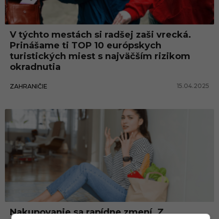
á
V týchto mestách si radšej zaši vrecká.
Prinášame ti TOP 10 európskych
turistických miest s najväčším rizikom
okradnutia
15.04.2025
ZAHRANIČIE
Nakupovanie sa rapídne zmení. Z