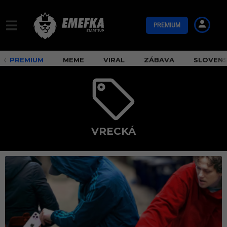
PREMIUM
PREMIUM
MEME
VIRAL
ZÁBAVA
SLOVEN
VRECKÁ
v
r
e
c
k