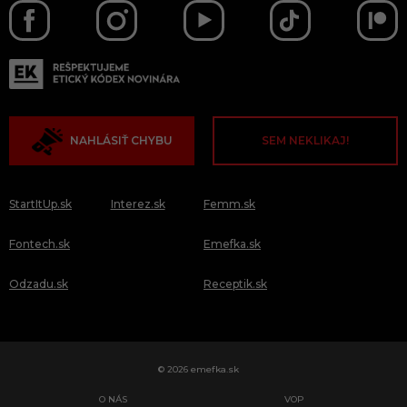
NAHLÁSIŤ CHYBU
SEM NEKLIKAJ!
StartItUp.sk
Interez.sk
Femm.sk
Fontech.sk
Emefka.sk
Odzadu.sk
Receptik.sk
© 2026 emefka.sk
O NÁS
VOP