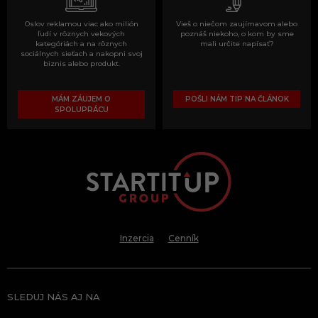
Oslov reklamou viac ako milión
Vieš o niečom zaujímavom alebo
ľudí v rôznych vekových
poznáš niekoho, o kom by sme
kategóriách a na rôznych
mali určite napísať?
sociálnych sieťach a nakopni svoj
biznis alebo produkt.
MÁM ZÁUJEM O
POŠLI NÁM TIP NA ČLÁNOK
SPOLUPRÁCU
Inzercia
Cenník
SLEDUJ NÁS AJ NA