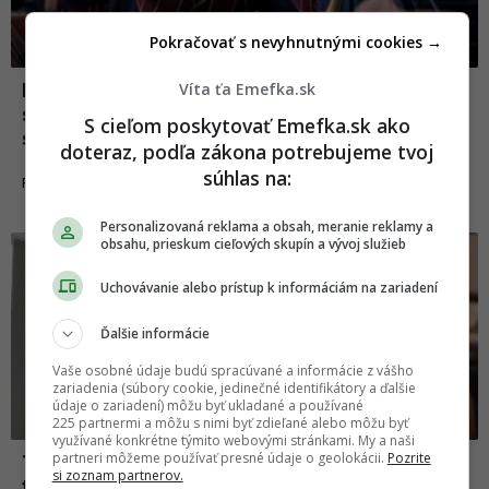
Pokračovať s nevyhnutnými cookies →
Víta ťa Emefka.sk
Podpálené slnko a cukríková schéma: Toto
sú tie najabsurdnejšie plány filmových a
S cieľom poskytovať Emefka.sk ako
seriálových zloduchov
doteraz, podľa zákona potrebujeme tvoj
súhlas na:
19.01.2026
FILMY A SERIÁLY
Personalizovaná reklama a obsah, meranie reklamy a
obsahu, prieskum cieľových skupín a vývoj služieb
Uchovávanie alebo prístup k informáciám na zariadení
Ďalšie informácie
Vaše osobné údaje budú spracúvané a informácie z vášho
zariadenia (súbory cookie, jedinečné identifikátory a ďalšie
údaje o zariadení) môžu byť ukladané a používané
225 partnermi a môžu s nimi byť zdieľané alebo môžu byť
využívané konkrétne týmito webovými stránkami. My a naši
partneri môžeme používať presné údaje o geolokácii.
Pozrite
TOP 10 vtipných reels od slovenských
si zoznam partnerov.
tvorcov za posledný týždeň #160