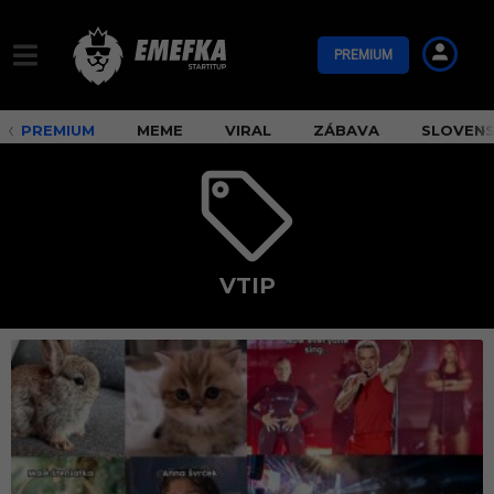
PREMIUM
PREMIUM
MEME
VIRAL
ZÁBAVA
SLOVEN
VTIP
v
t
i
p