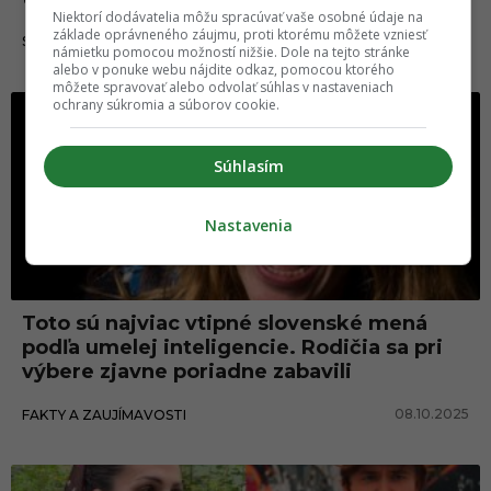
Niektorí dodávatelia môžu spracúvať vaše osobné údaje na
základe oprávneného záujmu, proti ktorému môžete vzniesť
13.12.2025
SLOVENSKO
námietku pomocou možností nižšie. Dole na tejto stránke
alebo v ponuke webu nájdite odkaz, pomocou ktorého
môžete spravovať alebo odvolať súhlas v nastaveniach
ochrany súkromia a súborov cookie.
Súhlasím
Nastavenia
Toto sú najviac vtipné slovenské mená
podľa umelej inteligencie. Rodičia sa pri
výbere zjavne poriadne zabavili
08.10.2025
FAKTY A ZAUJÍMAVOSTI