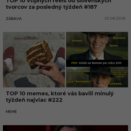
TOP 10 vtipných reels od slovenských
tvorcov za posledný týždeň #187
20.06.2026
ZÁBAVA
Meme
TOP 10 memes, ktoré vás bavili minulý
týždeň najviac #222
30.03.2026
MEME