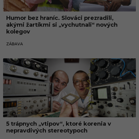
Humor bez hraníc. Slováci prezradili,
akými žartíkmi si „vychutnali“ nových
kolegov
13.02.2025
ZÁBAVA
5 trápnych „vtipov“, ktoré korenia v
nepravdivých stereotypoch