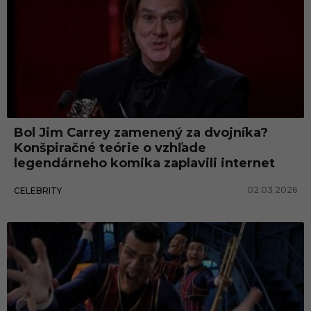
Bol Jim Carrey zamenený za dvojníka?
Konšpiračné teórie o vzhľade
legendárneho komika zaplavili internet
02.03.2026
CELEBRITY