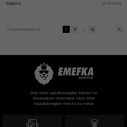
01.06.2024
ZÁBAVA
< Predchádzajúca
1
2
…
4
>
One time najzábavnejšie miesto na
slovenskom internete, next time
najzabávnejšie miesto na svete