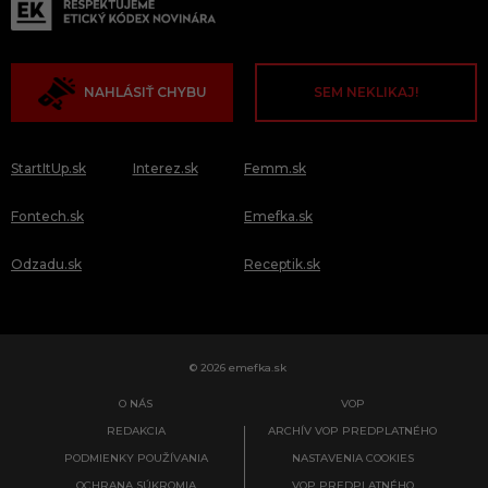
NAHLÁSIŤ CHYBU
SEM NEKLIKAJ!
StartItUp.sk
Interez.sk
Femm.sk
Fontech.sk
Emefka.sk
Odzadu.sk
Receptik.sk
© 2026 emefka.sk
O NÁS
VOP
REDAKCIA
ARCHÍV VOP PREDPLATNÉHO
PODMIENKY POUŽÍVANIA
NASTAVENIA COOKIES
OCHRANA SÚKROMIA
VOP PREDPLATNÉHO