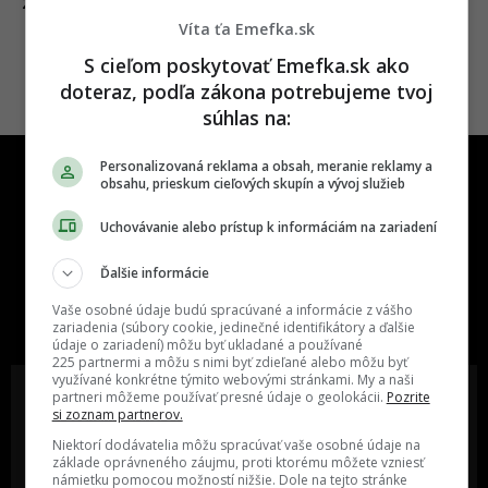
11.05.2022
ZÁBAVA
Víta ťa Emefka.sk
S cieľom poskytovať Emefka.sk ako
doteraz, podľa zákona potrebujeme tvoj
súhlas na:
Personalizovaná reklama a obsah, meranie reklamy a
obsahu, prieskum cieľových skupín a vývoj služieb
Uchovávanie alebo prístup k informáciám na zariadení
Ďalšie informácie
One time najzábavnejšie miesto na
slovenskom internete, next time
Vaše osobné údaje budú spracúvané a informácie z vášho
najzabávnejšie miesto na svete
zariadenia (súbory cookie, jedinečné identifikátory a ďalšie
údaje o zariadení) môžu byť ukladané a používané
225 partnermi a môžu s nimi byť zdieľané alebo môžu byť
využívané konkrétne týmito webovými stránkami. My a naši
partneri môžeme používať presné údaje o geolokácii.
Pozrite
si zoznam partnerov.
Niektorí dodávatelia môžu spracúvať vaše osobné údaje na
Oslov reklamou viac ako milión
Vieš o niečom zaujímavom alebo
základe oprávneného záujmu, proti ktorému môžete vzniesť
ľudí v rôznych vekových
poznáš niekoho, o kom by sme
námietku pomocou možností nižšie. Dole na tejto stránke
kategóriách a na rôznych
mali určite napísať?