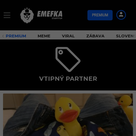
PREMIUM
PREMIUM
MEME
VIRAL
ZÁBAVA
SLOVEN
VTIPNÝ PARTNER
v
t
i
p
n