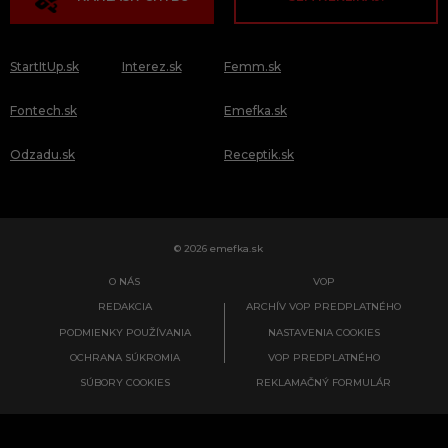
StartItUp.sk
Interez.sk
Femm.sk
Fontech.sk
Emefka.sk
Odzadu.sk
Receptik.sk
© 2026 emefka.sk
O NÁS
VOP
REDAKCIA
ARCHÍV VOP PREDPLATNÉHO
PODMIENKY POUŽÍVANIA
NASTAVENIA COOKIES
OCHRANA SÚKROMIA
VOP PREDPLATNÉHO
SÚBORY COOKIES
REKLAMAČNÝ FORMULÁR