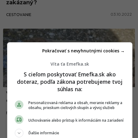
zakázaný?
03.10.2022
CESTOVANIE
Pokračovať s nevyhnutnými cookies →
Víta ťa Emefka.sk
S cieľom poskytovať Emefka.sk ako
doteraz, podľa zákona potrebujeme tvoj
súhlas na:
Vo Veľkom Bieli našli v záhrade muníciu z
druhej svetovej vojny
Personalizovaná reklama a obsah, meranie reklamy a
obsahu, prieskum cieľových skupín a vývoj služieb
22.07.2022
NEWS
Uchovávanie alebo prístup k informáciám na zariadení
Ďalšie informácie