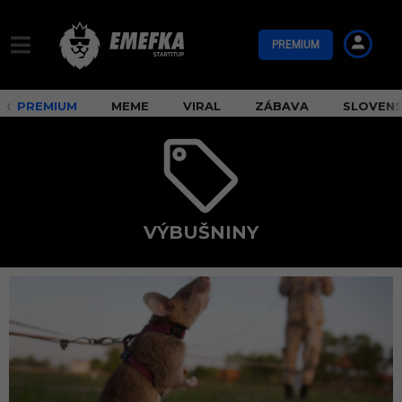
PREMIUM
PREMIUM
MEME
VIRAL
ZÁBAVA
SLOVEN
VÝBUŠNINY
v
ý
b
u
š