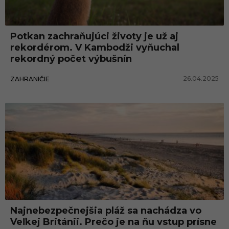
n
i
Potkan zachraňujúci životy je už aj
n
rekordérom. V Kambodži vyňuchal
y
rekordný počet výbušnín
26.04.2025
ZAHRANIČIE
Najnebezpečnejšia pláž sa nachádza vo
Veľkej Británii. Prečo je na ňu vstup prísne