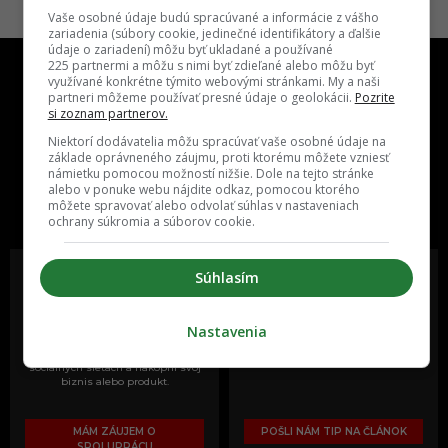
Vaše osobné údaje budú spracúvané a informácie z vášho
zariadenia (súbory cookie, jedinečné identifikátory a ďalšie
údaje o zariadení) môžu byť ukladané a používané
225 partnermi a môžu s nimi byť zdieľané alebo môžu byť
využívané konkrétne týmito webovými stránkami. My a naši
partneri môžeme používať presné údaje o geolokácii.
Pozrite
si zoznam partnerov.
Niektorí dodávatelia môžu spracúvať vaše osobné údaje na
základe oprávneného záujmu, proti ktorému môžete vzniesť
One time najzábavnejšie miesto na
námietku pomocou možností nižšie. Dole na tejto stránke
alebo v ponuke webu nájdite odkaz, pomocou ktorého
slovenskom internete, next time
môžete spravovať alebo odvolať súhlas v nastaveniach
najzabávnejšie miesto na svete
ochrany súkromia a súborov cookie.
Súhlasím
Oslov reklamou viac ako milión
Vieš o niečom zaujímavom alebo
Nastavenia
ľudí v rôznych vekových
poznáš niekoho, o kom by sme
kategóriách a na rôznych
mali určite napísať?
sociálnych sieťach a nakopni svoj
biznis alebo produkt.
MÁM ZÁUJEM O
POŠLI NÁM TIP NA ČLÁNOK
SPOLUPRÁCU