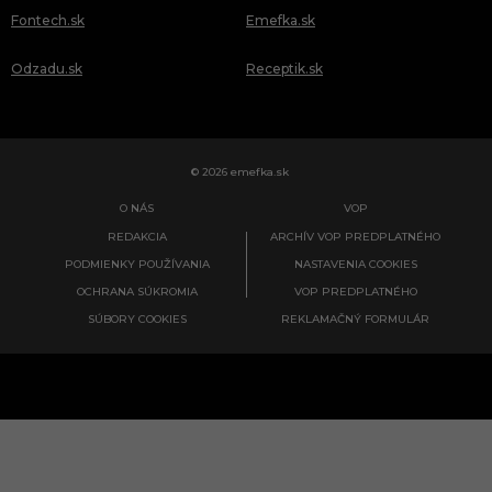
Fontech.sk
Emefka.sk
Odzadu.sk
Receptik.sk
© 2026 emefka.sk
O NÁS
VOP
REDAKCIA
ARCHÍV VOP PREDPLATNÉHO
PODMIENKY POUŽÍVANIA
NASTAVENIA COOKIES
OCHRANA SÚKROMIA
VOP PREDPLATNÉHO
SÚBORY COOKIES
REKLAMAČNÝ FORMULÁR