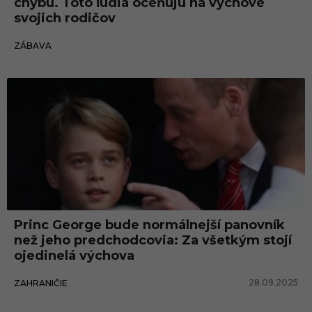
chybu. Toto ľudia oceňujú na výchove
svojich rodičov
26.10.2025
ZÁBAVA
Princ George bude normálnejší panovník
než jeho predchodcovia: Za všetkým stojí
ojedinelá výchova
28.09.2025
ZAHRANIČIE