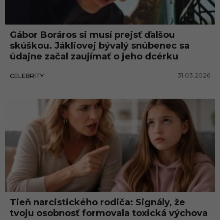
v
a
Gábor Boráros si musí prejsť ďalšou
skúškou. Jákliovej bývalý snúbenec sa
údajne začal zaujímať o jeho dcérku
31.03.2026
CELEBRITY
Tieň narcistického rodiča: Signály, že
tvoju osobnosť formovala toxická výchova