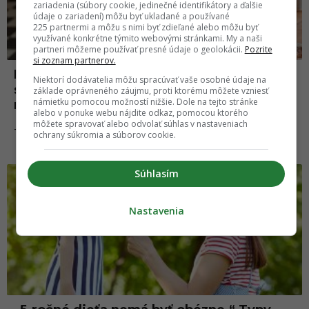
zariadenia (súbory cookie, jedinečné identifikátory a ďalšie
údaje o zariadení) môžu byť ukladané a používané
225 partnermi a môžu s nimi byť zdieľané alebo môžu byť
využívané konkrétne týmito webovými stránkami. My a naši
partneri môžeme používať presné údaje o geolokácii.
Pozrite
si zoznam partnerov.
Neetické, ale účinné: Rodičia odhalili
Niektorí dodávatelia môžu spracúvať vaše osobné údaje na
svoje tajné výchovné triky, ktoré fungujú
základe oprávneného záujmu, proti ktorému môžete vzniesť
námietku pomocou možností nižšie. Dole na tejto stránke
na deti ako mágia
alebo v ponuke webu nájdite odkaz, pomocou ktorého
môžete spravovať alebo odvolať súhlas v nastaveniach
10.05.2025
TIPY A TRIKY
ochrany súkromia a súborov cookie.
Súhlasím
Nastavenia