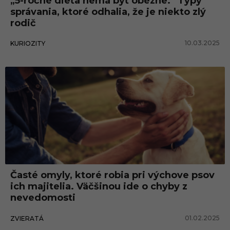
„5-ročné dieťa nemá byť obézne.“ Typy
správania, ktoré odhalia, že je niekto zlý
rodič
10.03.2025
KURIOZITY
Časté omyly, ktoré robia pri výchove psov
ich majitelia. Väčšinou ide o chyby z
nevedomosti
01.02.2025
ZVIERATÁ