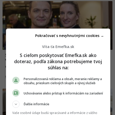
Pokračovať s nevyhnutnými cookies →
Víta ťa Emefka.sk
S cieľom poskytovať Emefka.sk ako
Slováci kritizujú, ako vychovávajú Adela a
Viktor syna Maxa. Vincze im posiela jasný
doteraz, podľa zákona potrebujeme tvoj
odkaz
súhlas na:
14.09.2025
SLOVENSKO
Personalizovaná reklama a obsah, meranie reklamy a
obsahu, prieskum cieľových skupín a vývoj služieb
Uchovávanie alebo prístup k informáciám na zariadení
Ďalšie informácie
Vaše osobné údaje budú spracúvané a informácie z vášho