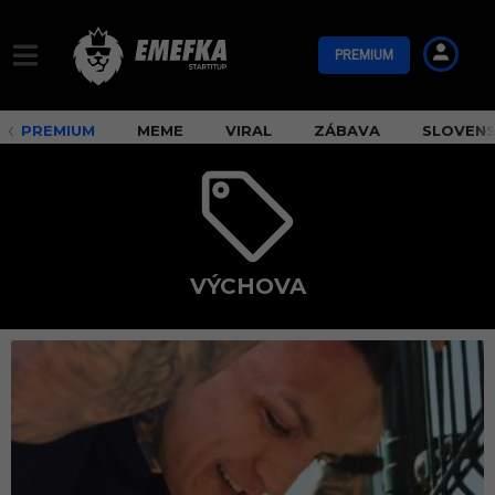
PREMIUM
PREMIUM
MEME
VIRAL
ZÁBAVA
SLOVEN
VÝCHOVA
v
ý
c
h
o