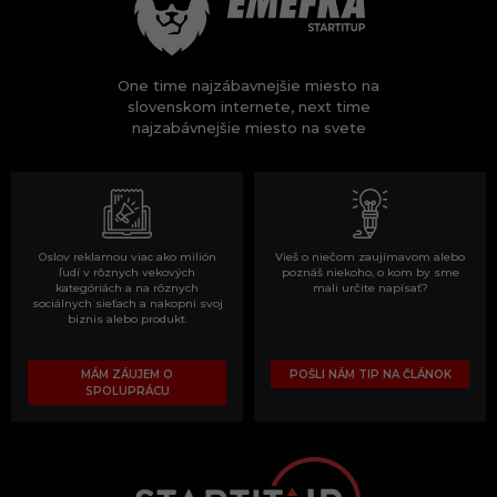
One time najzábavnejšie miesto na
slovenskom internete, next time
najzabávnejšie miesto na svete
Oslov reklamou viac ako milión
Vieš o niečom zaujímavom alebo
ľudí v rôznych vekových
poznáš niekoho, o kom by sme
kategóriách a na rôznych
mali určite napísať?
sociálnych sieťach a nakopni svoj
biznis alebo produkt.
MÁM ZÁUJEM O
POŠLI NÁM TIP NA ČLÁNOK
SPOLUPRÁCU