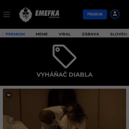
PREMIUM
PREMIUM
MEME
VIRAL
ZÁBAVA
SLOVEN
VYHÁŇAČ DIABLA
V
y
h
á
ň