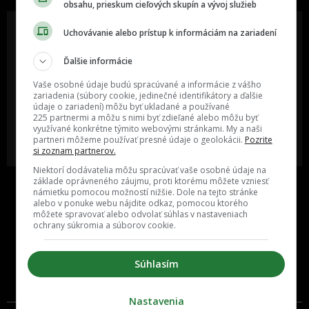
obsahu, prieskum cieľových skupín a vývoj služieb
Uchovávanie alebo prístup k informáciám na zariadení
Ďalšie informácie
Oslov reklamou viac ako milión
Vieš o niečom zaujímavom alebo
ľudí v rôznych vekových
poznáš niekoho, o kom by sme
Vaše osobné údaje budú spracúvané a informácie z vášho
kategóriách a na rôznych
mali určite napísať?
sociálnych sieťach a nakopni svoj
zariadenia (súbory cookie, jedinečné identifikátory a ďalšie
biznis alebo produkt.
údaje o zariadení) môžu byť ukladané a používané
225 partnermi a môžu s nimi byť zdieľané alebo môžu byť
využívané konkrétne týmito webovými stránkami. My a naši
MÁM ZÁUJEM O
POŠLI NÁM TIP NA ČLÁNOK
partneri môžeme používať presné údaje o geolokácii.
Pozrite
SPOLUPRÁCU
si zoznam partnerov.
Niektorí dodávatelia môžu spracúvať vaše osobné údaje na
základe oprávneného záujmu, proti ktorému môžete vzniesť
námietku pomocou možností nižšie. Dole na tejto stránke
alebo v ponuke webu nájdite odkaz, pomocou ktorého
môžete spravovať alebo odvolať súhlas v nastaveniach
ochrany súkromia a súborov cookie.
Súhlasím
Inzercia
Cenník
Nastavenia