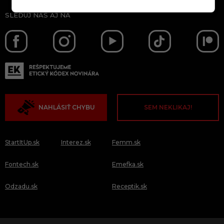
SLEDUJ NÁS AJ NA
NAHLÁSIŤ CHYBU
SEM NEKLIKAJ!
StartItUp.sk
Interez.sk
Femm.sk
Fontech.sk
Emefka.sk
Odzadu.sk
Receptik.sk