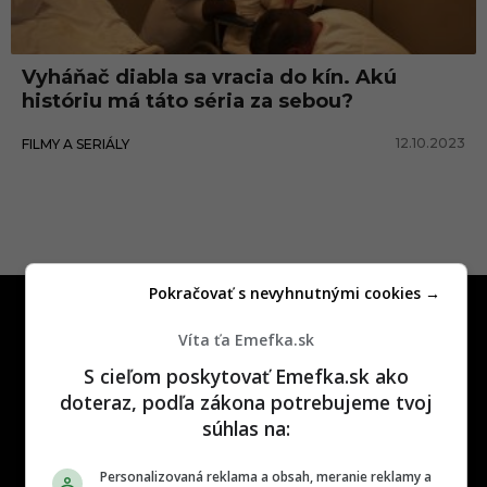
a
č
Vyháňač diabla sa vracia do kín. Akú
d
históriu má táto séria za sebou?
i
12.10.2023
FILMY A SERIÁLY
a
b
l
a
Pokračovať s nevyhnutnými cookies →
Víta ťa Emefka.sk
S cieľom poskytovať Emefka.sk ako
doteraz, podľa zákona potrebujeme tvoj
One time najzábavnejšie miesto na
súhlas na:
slovenskom internete, next time
najzabávnejšie miesto na svete
Personalizovaná reklama a obsah, meranie reklamy a