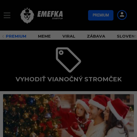
PREMIUM
PREMIUM
MEME
VIRAL
ZÁBAVA
SLOVEN
VYHODIŤ VIANOČNÝ STROMČEK
v
y
h
o
d