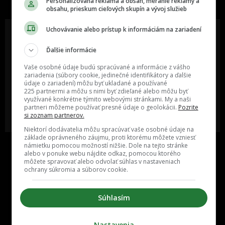
Personalizovaná reklama a obsah, meranie reklamy a
č
obsahu, prieskum cieľových skupín a vývoj služieb
e
Uchovávanie alebo prístup k informáciám na zariadení
k
Ďalšie informácie
Oslov reklamou viac ako milión
Vieš o niečom zaujímavom alebo
ľudí v rôznych vekových
poznáš niekoho, o kom by sme
Vaše osobné údaje budú spracúvané a informácie z vášho
kategóriách a na rôznych
mali určite napísať?
zariadenia (súbory cookie, jedinečné identifikátory a ďalšie
sociálnych sieťach a nakopni svoj
údaje o zariadení) môžu byť ukladané a používané
biznis alebo produkt.
225 partnermi a môžu s nimi byť zdieľané alebo môžu byť
využívané konkrétne týmito webovými stránkami. My a naši
partneri môžeme používať presné údaje o geolokácii.
Pozrite
MÁM ZÁUJEM O
POŠLI NÁM TIP NA ČLÁNOK
si zoznam partnerov.
SPOLUPRÁCU
Niektorí dodávatelia môžu spracúvať vaše osobné údaje na
základe oprávneného záujmu, proti ktorému môžete vzniesť
námietku pomocou možností nižšie. Dole na tejto stránke
alebo v ponuke webu nájdite odkaz, pomocou ktorého
môžete spravovať alebo odvolať súhlas v nastaveniach
ochrany súkromia a súborov cookie.
Súhlasím
Inzercia
Cenník
Nastavenia