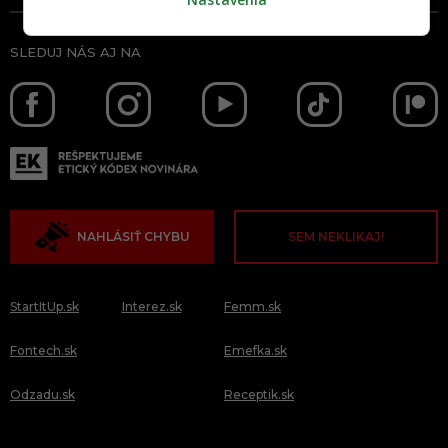
SLEDUJ NÁS AJ NA
NAHLÁSIŤ CHYBU
SEM NEKLIKAJ!
StartItUp.sk
Interez.sk
Femm.sk
Fontech.sk
Emefka.sk
Odzadu.sk
Receptik.sk