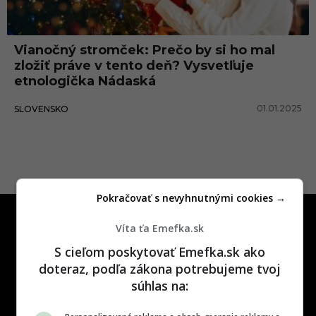
i
ť
Vianočný stromček: Prečo by si ho mal
v
zložiť práve v tento deň? Vysvetľuje
i
etnologička Nádaská
a
01.01.2025
SLOVENSKO
n
o
č
n
Pokračovať s nevyhnutnými cookies →
ý
s
Víta ťa Emefka.sk
t
S cieľom poskytovať Emefka.sk ako
r
doteraz, podľa zákona potrebujeme tvoj
súhlas na:
o
One time najzábavnejšie miesto na
slovenskom internete, next time
m
najzabávnejšie miesto na svete