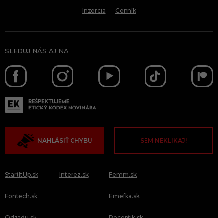
Inzercia
Cenník
SLEDUJ NÁS AJ NA
NAHLÁSIŤ CHYBU
SEM NEKLIKAJ!
StartItUp.sk
Interez.sk
Femm.sk
Fontech.sk
Emefka.sk
Odzadu.sk
Receptik.sk