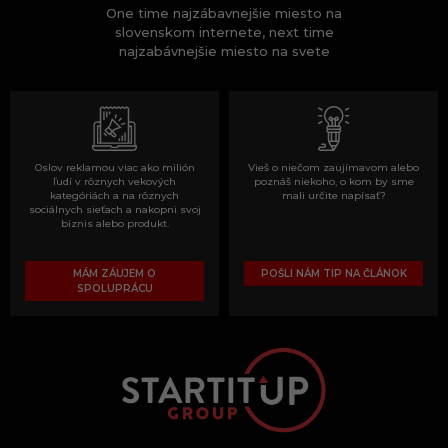
One time najzábavnejšie miesto na
slovenskom internete, next time
najzabávnejšie miesto na svete
Oslov reklamou viac ako milión
Vieš o niečom zaujímavom alebo
ľudí v rôznych vekových
poznáš niekoho, o kom by sme
kategóriách a na rôznych
mali určite napísať?
sociálnych sieťach a nakopni svoj
biznis alebo produkt.
MÁM ZÁUJEM O
POŠLI NÁM TIP NA ČLÁNOK
SPOLUPRÁCU