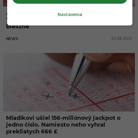
Američanka vyhrala 26 miliónov dolárov.
Nastavenia
Víťazný tiket ale omylom zničila pri praní
bielizne
22.05.2021
NEWS
Mladíkovi ušiel 156-miliónový jackpot o
jedno číslo. Namiesto neho vyhral
prekliatych 666 £