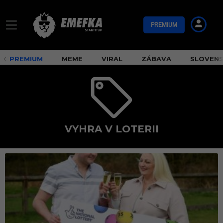
PREMIUM
PREMIUM
MEME
VIRAL
ZÁBAVA
SLOVEN
VYHRA V LOTERII
v
y
h
r
a