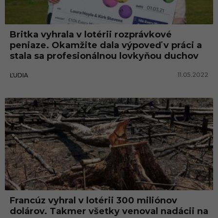
v
l
Britka vyhrala v lotérii rozprávkové
o
peniaze. Okamžite dala výpoveď v práci a
t
stala sa profesionálnou lovkyňou duchov
e
11.05.2022
ĽUDIA
r
i
i
Francúz vyhral v lotérii 300 miliónov
dolárov. Takmer všetky venoval nadácii na