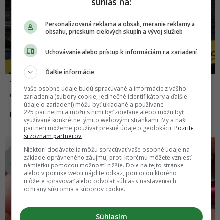
súhlas na:
Personalizovaná reklama a obsah, meranie reklamy a
obsahu, prieskum cieľových skupín a vývoj služieb
Uchovávanie alebo prístup k informáciám na zariadení
Ďalšie informácie
Tínedžera posadnutého démonmi a
Vaše osobné údaje budú spracúvané a informácie z vášho
čarami usvedčili z vraždy dvoch sestier
zariadenia (súbory cookie, jedinečné identifikátory a ďalšie
údaje o zariadení) môžu byť ukladané a používané
225 partnermi a môžu s nimi byť zdieľané alebo môžu byť
08.07.2021
NEWS
využívané konkrétne týmito webovými stránkami. My a naši
partneri môžeme používať presné údaje o geolokácii.
Pozrite
si zoznam partnerov.
Niektorí dodávatelia môžu spracúvať vaše osobné údaje na
základe oprávneného záujmu, proti ktorému môžete vzniesť
námietku pomocou možností nižšie. Dole na tejto stránke
alebo v ponuke webu nájdite odkaz, pomocou ktorého
môžete spravovať alebo odvolať súhlas v nastaveniach
ochrany súkromia a súborov cookie.
Súhlasím