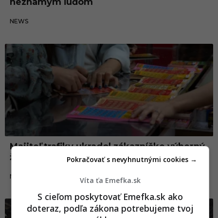
neznámym ľuďom
18.09.2021
NEWS
Majiteľ trafiky ukradol zákazníčke výherný
žreb. Skončil v rukách polície
Pokračovať s nevyhnutnými cookies →
08.09.2021
NEWS
Víta ťa Emefka.sk
S cieľom poskytovať Emefka.sk ako
doteraz, podľa zákona potrebujeme tvoj