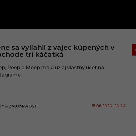
ne sa vyliahli z vajec kúpených v
chode tri káčatká
p, Peep a Meep majú už aj vlastný účet na
stagrame.
15.06.2020
, 20:20
TY A ZAUJÍMAVOSTI