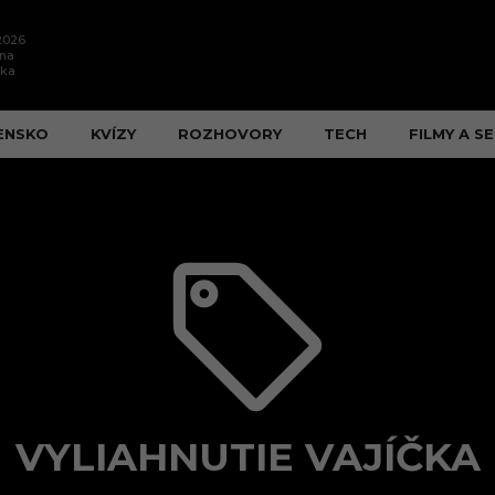
.2026
ína
ška
ENSKO
KVÍZY
ROZHOVORY
TECH
FILMY A SE
VYLIAHNUTIE VAJÍČKA