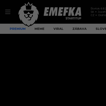
Štvrtok 6.8
SK
Jozef
CZ
Oldři
PREMIUM
MEME
VIRAL
ZÁBAVA
SLOV