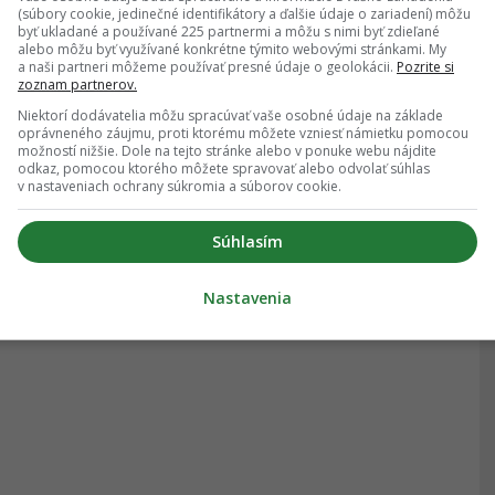
(súbory cookie, jedinečné identifikátory a ďalšie údaje o zariadení) môžu
byť ukladané a používané 225 partnermi a môžu s nimi byť zdieľané
alebo môžu byť využívané konkrétne týmito webovými stránkami. My
a naši partneri môžeme používať presné údaje o geolokácii.
Pozrite si
zoznam partnerov.
Niektorí dodávatelia môžu spracúvať vaše osobné údaje na základe
oprávneného záujmu, proti ktorému môžete vzniesť námietku pomocou
možností nižšie. Dole na tejto stránke alebo v ponuke webu nájdite
odkaz, pomocou ktorého môžete spravovať alebo odvolať súhlas
v nastaveniach ochrany súkromia a súborov cookie.
Súhlasím
Nastavenia