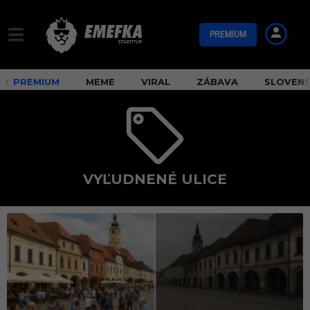
PREMIUM
PREMIUM
MEME
VIRAL
ZÁBAVA
SLOVEN
VYĽUDNENÉ ULICE
v
y
ľ
u
d