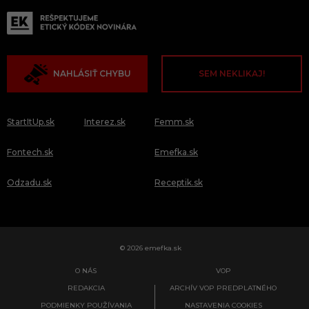
NAHLÁSIŤ CHYBU
SEM NEKLIKAJ!
StartItUp.sk
Interez.sk
Femm.sk
Fontech.sk
Emefka.sk
Odzadu.sk
Receptik.sk
© 2026 emefka.sk
O NÁS
VOP
REDAKCIA
ARCHÍV VOP PREDPLATNÉHO
PODMIENKY POUŽÍVANIA
NASTAVENIA COOKIES