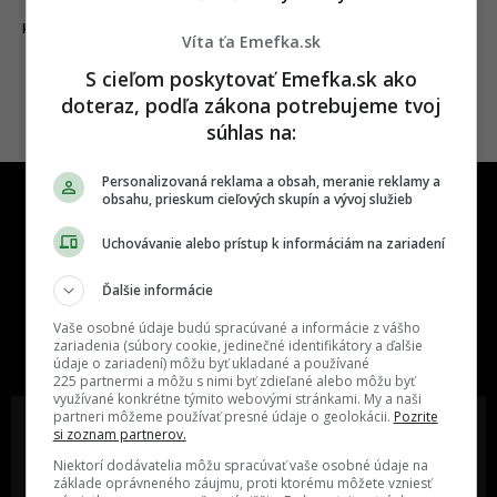
21.03.2020
KORONAVÍRUS
Víta ťa Emefka.sk
S cieľom poskytovať Emefka.sk ako
doteraz, podľa zákona potrebujeme tvoj
súhlas na:
Personalizovaná reklama a obsah, meranie reklamy a
obsahu, prieskum cieľových skupín a vývoj služieb
Uchovávanie alebo prístup k informáciám na zariadení
Ďalšie informácie
One time najzábavnejšie miesto na
Vaše osobné údaje budú spracúvané a informácie z vášho
slovenskom internete, next time
zariadenia (súbory cookie, jedinečné identifikátory a ďalšie
najzabávnejšie miesto na svete
údaje o zariadení) môžu byť ukladané a používané
225 partnermi a môžu s nimi byť zdieľané alebo môžu byť
využívané konkrétne týmito webovými stránkami. My a naši
partneri môžeme používať presné údaje o geolokácii.
Pozrite
si zoznam partnerov.
Niektorí dodávatelia môžu spracúvať vaše osobné údaje na
základe oprávneného záujmu, proti ktorému môžete vzniesť
Oslov reklamou viac ako milión
Vieš o niečom zaujímavom alebo
ľudí v rôznych vekových
poznáš niekoho, o kom by sme