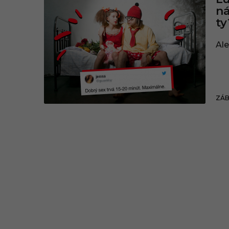
ná
ty
Ale
ZÁ