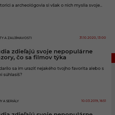
torici a archeológovia si však o nich myslia svoje...
31.10.2020
, 13:00
TY A ZAUJÍMAVOSTI
dia zdieľajú svoje nepopulárne
zory, čo sa filmov týka
arilo sa im uraziť nejakého tvojho favorita alebo s
i súhlasíš?
10.03.2019
, 16:51
MY A SERIÁLY
dia zdieľajú svoje nepopulárne