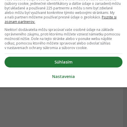
(súbory cookie, jedinečné identifikátory a ďalšie údaje o zariadení) môžu
byť ukladané a používané 225 partnermi a môžu s nimi byť zdieľané
alebo môžu byť využívané konkrétne týmito webovými stránkami. My
a naši partneri môžeme používať presné údaje o geolokácii.
Pozrite si
zoznam partnerov.
Niektorí dodávatelia môžu spracúvať vaše osobné údaje na základe
oprávneného záujmu, proti ktorému môžete vzniesť námietku pomocou
možností nižšie. Dole na tejto stránke alebo v ponuke webu nájdite
odkaz, pomocou ktorého môžete spravovať alebo odvolať súhlas
v nastaveniach ochrany súkromia a súborov cookie.
Súhlasím
Nastavenia