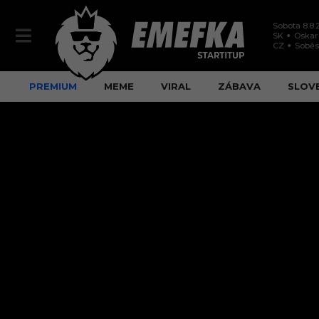
Sobota 8.8.
SK
Oskar
CZ
Soběs
PREMIUM
MEME
VIRAL
ZÁBAVA
SLOV