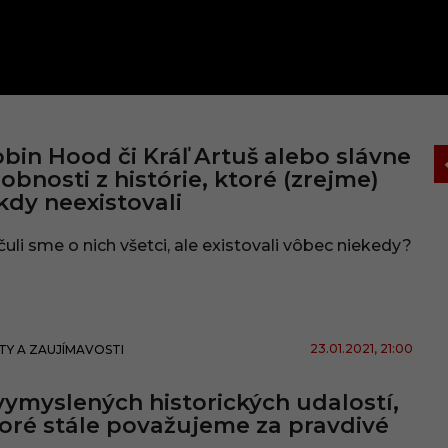
bin Hood či Kráľ Artuš alebo slávne
obnosti z histórie, ktoré (zrejme)
kdy neexistovali
uli sme o nich všetci, ale existovali vôbec niekedy?
23.01.2021
, 21:00
TY A ZAUJÍMAVOSTI
vymyslených historických udalostí,
oré stále považujeme za pravdivé