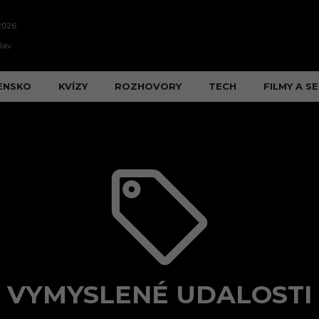
2026
lav
ENSKO
KVÍZY
ROZHOVORY
TECH
FILMY A SE
VYMYSLENÉ UDALOSTI