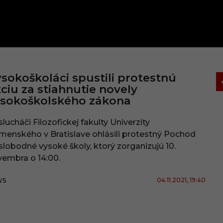
sokoškoláci spustili protestnú
ciu za stiahnutie novely
ysokoškolského zákona
lucháči Filozofickej fakulty Univerzity
enského v Bratislave ohlásili protestný Pochod
slobodné vysoké školy, ktorý zorganizujú 10.
embra o 14:00.
04.11.2021
, 19:40
WS