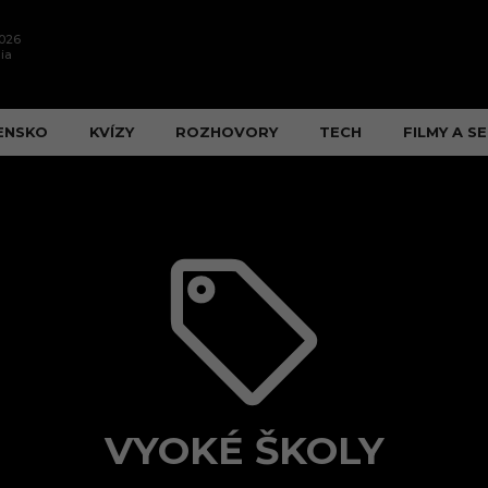
2026
ia
ENSKO
KVÍZY
ROZHOVORY
TECH
FILMY A SE
VYOKÉ ŠKOLY