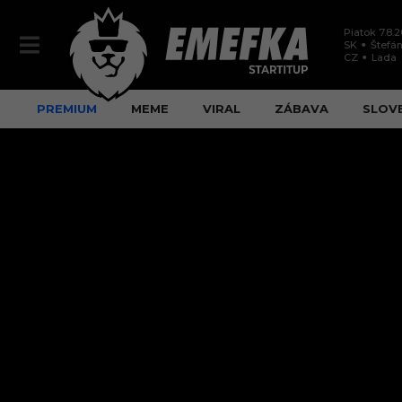
Piatok 7.8.
SK
Štefán
CZ
Lada
PREMIUM
MEME
VIRAL
ZÁBAVA
SLOV