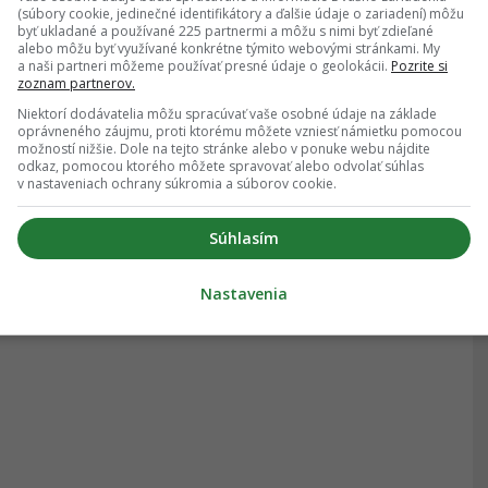
(súbory cookie, jedinečné identifikátory a ďalšie údaje o zariadení) môžu
byť ukladané a používané 225 partnermi a môžu s nimi byť zdieľané
alebo môžu byť využívané konkrétne týmito webovými stránkami. My
a naši partneri môžeme používať presné údaje o geolokácii.
Pozrite si
zoznam partnerov.
Niektorí dodávatelia môžu spracúvať vaše osobné údaje na základe
oprávneného záujmu, proti ktorému môžete vzniesť námietku pomocou
možností nižšie. Dole na tejto stránke alebo v ponuke webu nájdite
odkaz, pomocou ktorého môžete spravovať alebo odvolať súhlas
v nastaveniach ochrany súkromia a súborov cookie.
Súhlasím
Nastavenia