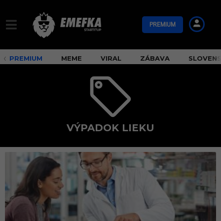
PREMIUM
PREMIUM
MEME
VIRAL
ZÁBAVA
SLOVEN
VÝPADOK LIEKU
v
ý
p
a
d