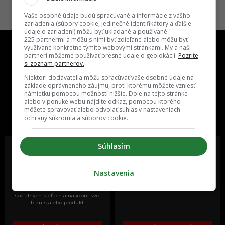
Vaše osobné údaje budú spracúvané a informácie z vášho
zariadenia (súbory cookie, jedinečné identifikátory a ďalšie
údaje o zariadení) môžu byť ukladané a používané
225 partnermi a môžu s nimi byť zdieľané alebo môžu byť
využívané konkrétne týmito webovými stránkami. My a naši
partneri môžeme používať presné údaje o geolokácii.
Pozrite
si zoznam partnerov.
Niektorí dodávatelia môžu spracúvať vaše osobné údaje na
základe oprávneného záujmu, proti ktorému môžete vzniesť
námietku pomocou možností nižšie. Dole na tejto stránke
One time najzábavnejšie miesto na
alebo v ponuke webu nájdite odkaz, pomocou ktorého
slovenskom internete, next time
môžete spravovať alebo odvolať súhlas v nastaveniach
najzabávnejšie miesto na svete
ochrany súkromia a súborov cookie.
Súhlasím
Nastavenia
Oslov reklamou viac ako milión
Vieš o niečom zaujímavom alebo
ľudí v rôznych vekových
poznáš niekoho, o kom by sme
kategóriách a na rôznych
mali určite napísať?
sociálnych sieťach a nakopni svoj
biznis alebo produkt.