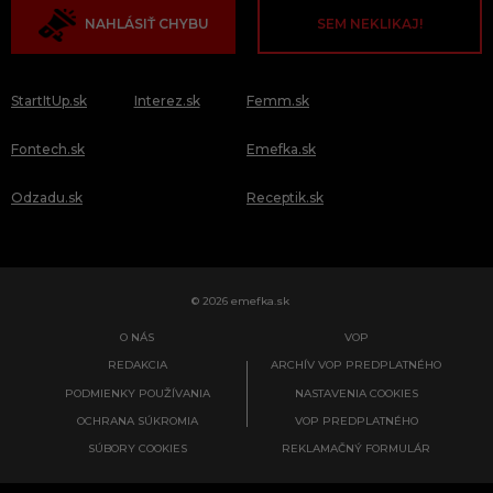
NAHLÁSIŤ CHYBU
SEM NEKLIKAJ!
StartItUp.sk
Interez.sk
Femm.sk
Fontech.sk
Emefka.sk
Odzadu.sk
Receptik.sk
© 2026 emefka.sk
O NÁS
VOP
REDAKCIA
ARCHÍV VOP PREDPLATNÉHO
PODMIENKY POUŽÍVANIA
NASTAVENIA COOKIES
OCHRANA SÚKROMIA
VOP PREDPLATNÉHO
SÚBORY COOKIES
REKLAMAČNÝ FORMULÁR