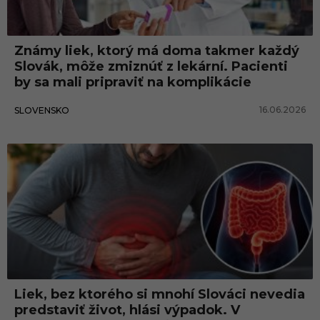
o
k
Známy liek, ktorý má doma takmer každý
l
Slovák, môže zmiznúť z lekární. Pacienti
i
by sa mali pripraviť na komplikácie
e
16.06.2026
SLOVENSKO
k
u
Liek, bez ktorého si mnohí Slováci nevedia
predstaviť život, hlási výpadok. V