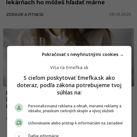
lekárňach ho môžeš hľadať márne
08.05.2026
ZDRAVIE A FITNESS
Pokračovať s nevyhnutnými cookies →
Víta ťa Emefka.sk
S cieľom poskytovať Emefka.sk ako
doteraz, podľa zákona potrebujeme tvoj
súhlas na:
Dôležitý liek nebude v slovenských
lekárňach dostupný celé mesiace.
Náhradu nemá
Personalizovaná reklama a obsah, meranie reklamy a
obsahu, prieskum cieľových skupín a vývoj služieb
28.05.2025
SLOVENSKO
Uchovávanie alebo prístup k informáciám na zariadení
Ďalšie informácie