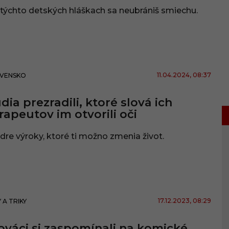
 týchto detských hláškach sa neubrániš smiechu.
11.04.2024
, 08:37
VENSKO
dia prezradili, ktoré slová ich
rapeutov im otvorili oči
re výroky, ktoré ti možno zmenia život.
17.12.2023
, 08:29
 A TRIKY
ováci si zaspomínali na komické