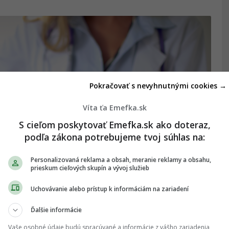
Pokračovať s nevyhnutnými cookies →
Víta ťa Emefka.sk
S cieľom poskytovať Emefka.sk ako doteraz,
podľa zákona potrebujeme tvoj súhlas na:
Personalizovaná reklama a obsah, meranie reklamy a obsahu,
prieskum cieľových skupín a vývoj služieb
adili, čo najšialenejšie im kedy
Uchovávanie alebo prístup k informáciám na zariadení
Ďalšie informácie
itkov.
Vaše osobné údaje budú spracúvané a informácie z vášho zariadenia