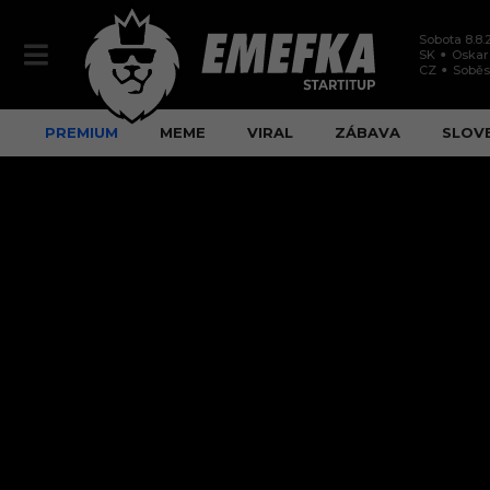
Sobota 8.8.
SK
Oskar
CZ
Soběs
PREMIUM
MEME
VIRAL
ZÁBAVA
SLOV