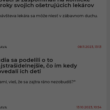
roky svojich ošetrujúcich lekárov
návšteva lekára sa môže niesť v zábavnom duchu.
08.11.2023
, 13:13
BAVA
dia sa podelili o to
jstrašidelnejšie, čo im kedy
vedali ich deti
mi, vieš, že sa zajtra ráno nezobudíš?"
13.10.2023
, 10:54
BAVA