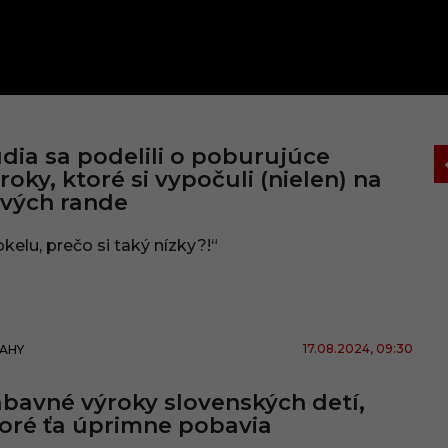
dia sa podelili o poburujúce
roky, ktoré si vypočuli (nielen) na
vých rande
kelu, prečo si taký nízky?!“
17.08.2024
, 09:30
AHY
bavné výroky slovenských detí,
oré ťa úprimne pobavia