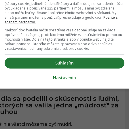
(súbory cookie, jedinečné identifikátory a ďalšie údaje o zariadení) môžu
08.10.2023
, 11:01
byť ukladané a používané 225 partnermi a môžu s nimi byť zdieľané
alebo môžu byť využívané konkrétne týmito webovými stránkami. My
a naši partneri môžeme používať presné údaje o geolokácii.
Pozrite si
zoznam partnerov.
stagramový profil zbiera zábavné
Niektorí dodávatelia môžu spracúvať vaše osobné údaje na základe
rličky z českého jazyka (2. časť)
oprávneného záujmu, proti ktorému môžete vzniesť námietku pomocou
možností nižšie. Dole na tejto stránke alebo v ponuke webu nájdite
odkaz, pomocou ktorého môžete spravovať alebo odvolať súhlas
i si servítku pred ústa rozhodne nedávajú!
v nastaveniach ochrany súkromia a súborov cookie.
Súhlasím
Nastavenia
24.08.2023
, 14:20
BAVA
dia sa podelili o skúsenosti s ľuďmi,
ktorých sa valila jedna „múdrosť“ za
ruhou
, nie všetci môžeme byť múdri.