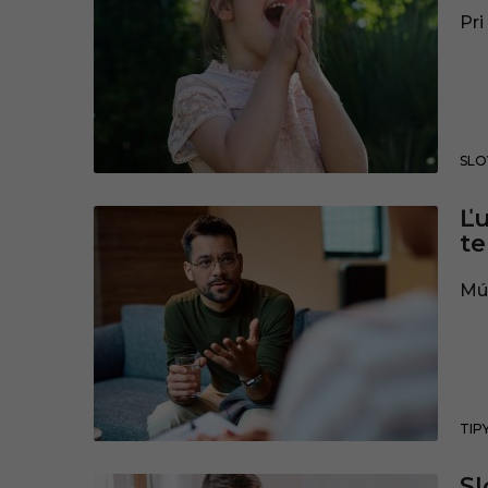
Pri
SLO
Ľu
te
Múd
TIPY
Sl