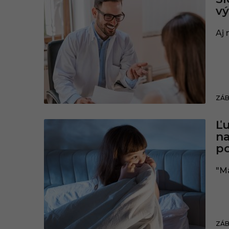
vý
Aj 
ZÁ
Ľu
na
po
"Ma
ZÁ