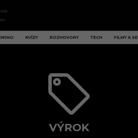
2026
lav
ENSKO
KVÍZY
ROZHOVORY
TECH
FILMY A SE
VÝROK