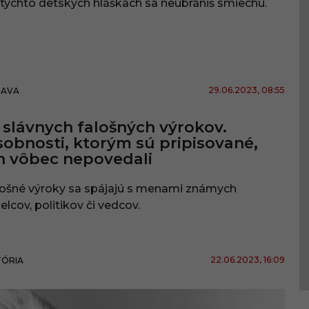
 týchto detských hláškach sa neubrániš smiechu.
29.06.2023
, 08:55
BAVA
 slávnych falošných výrokov.
obnosti, ktorým sú pripisované,
h vôbec nepovedali
lošné výroky sa spájajú s menami známych
lcov, politikov či vedcov.
22.06.2023
, 16:09
TÓRIA