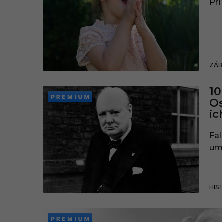
Pri
ZÁ
10
Os
ic
Fa
ume
HIS