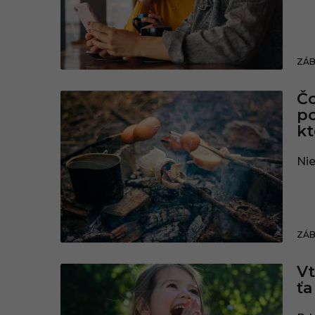
ZÁ
Čo
po
kt
Nie
ZÁ
Vt
ťa