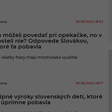
05.08.2023
, 18:02
BAVA
 môžeš povedať pri opekačke, no v
steli nie? Odpovede Slovákov,
oré ťa pobavia
 všetky frázy majú mnohoraké využitie.
05.08.2023
, 08:17
BAVA
ipné výroky slovenských detí, ktoré
 úprimne pobavia